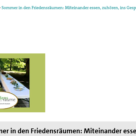
»
Sommer in den Friedensräumen: Miteinander essen, zuhören, ins Ge
egung in der
ktion und arbeitet in
ischen Konzils.
lied des weltweiten
de des II. Weltkrieges,
en
hnung die Hand
r in den Friedensräumen: Miteinander esse