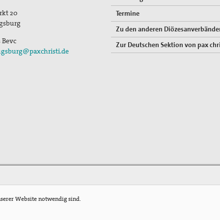
rkt 20
Termine
gsburg
Zu den anderen Diözesanverbände
s Bevc
Zur Deutschen Sektion von pax chri
gsburg@paxchristi.de
nserer Website notwendig sind.