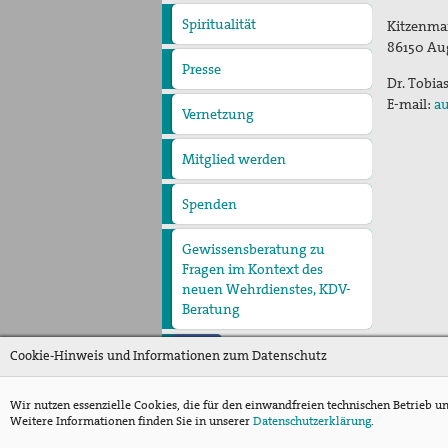
Spiritualität
Kitzenma
Quartalgottesdienst mit
86150
Au
pax christi
Ulrichsfriedensgottesdienst
Friedensgebete
Max Josef Metzger-
Presse
Presseberichte
Pressemitteilungen
Dr. Tobia
Gedenken
Texte und Gebete
E-mail:
au
Vernetzung
Mitglied werden
Spenden
Gewissensberatung zu
Fragen im Kontext des
neuen Wehrdienstes, KDV-
Beratung
Cookie-Hinweis und Informationen zum Datenschutz
Wir nutzen essenzielle Cookies, die für den einwandfreien technischen Betrieb u
Weitere Informationen finden Sie in unserer
Datenschutzerklärung
.