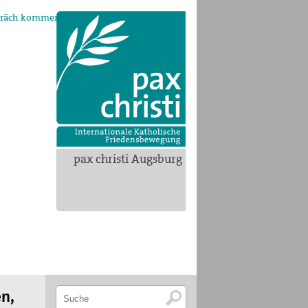
spräch kommen
pax christi Augsburg
n,