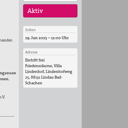
Zeiten
16. Sep 2026
29. Jun 2025 – 12:00 Uhr
„Menschen der
nander.
Gewaltfreiheit –
erinnert in Ze…
Adresse
Eintritt frei
17. Sep 2026
Friedensräume, Villa
Roter Faden Frieden-
Lindenhof, Lindenhofweg
Generationsübergreifende
lingsessen
25, 88131 Lindau Bad-
…
ennen.
Schachen
r
.V.