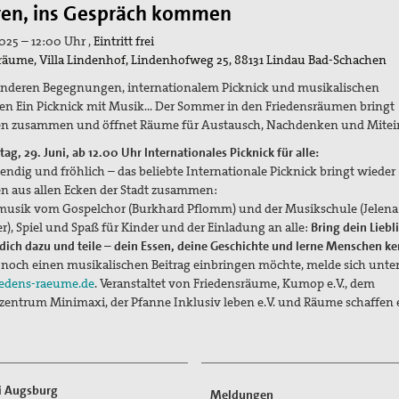
ren, ins Gespräch kommen
025 – 12:00 Uhr ,
Eintritt frei
räume, Villa Lindenhof, Lindenhofweg 25, 88131 Lindau Bad-Schachen
nderen Begegnungen, internationalem Picknick und musikalischen
 Ein Picknick mit Musik... Der Sommer in den Friedensräumen bringt
n zusammen und öffnet Räume für Austausch, Nachdenken und Mitei
g, 29. Juni, ab 12.00 Uhr Internationales Picknick für alle:
bendig und fröhlich – das beliebte Internationale Picknick bringt wieder
 aus allen Ecken der Stadt zusammen:
musik vom Gospelchor (Burkhard Pflomm) und der Musikschule (Jelena
r), Spiel und Spaß für Kinder und der Einladung an alle:
Bring dein Lieb
 dich dazu und teile – dein Essen, deine Geschichte und lerne Menschen k
noch einen musikalischen Beitrag einbringen möchte, melde sich unte
iedens-raeume.de
. Veranstaltet von Friedensräume, Kumop e.V., dem
zentrum Minimaxi, der Pfanne Inklusiv leben e.V. und Räume schaffen e
ti Augsburg
Meldungen