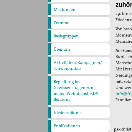
pax
zuhö
christi
Meldungen
29. Jun 2
Friedens
Termine
Von beso
Momenten
Basisgruppen
Mensche
Über uns
Am Samsta
Präambel
Kurzvorstellung
Vorstand
Geschäftsstelle
Bunt, le
Kontakt
Aktivitäten/ Kampagnen/
Menschen
Schwerpunkte
Mit Live
Aktion Aufschrei
Den Staat Palästina
Nerdinge
anerkennen!
Christlich-muslimischer
mit, setz
Begleitung bei
Dialog
Und wer 
Gewissensfragen zum
neuen Wehrdienst, KDV
info@fr
Beratung
Familien
friedens räume
Leitungsteam
Ehrenamtliche
Pädagogisches Konzept
Publikationen
Blickpunkt
Erklärungen
pax chris
Lobbyarbeit