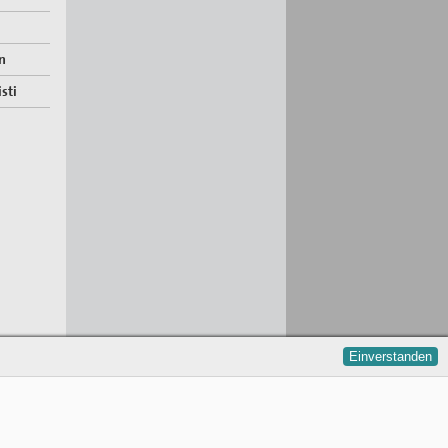
n
sti
Einverstanden