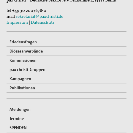
pax christi – Deutsche Sektion e.V.
Feldstraße 4
,
13355
Berlin
Roter Faden Frieden-Generationsübergreifende …
tel
+49 30 2007678-0
Vernetzung
mail
sekretariat@paxchristi.de
Impressum
|
Datenschutz
Mitglied werden
Spenden
Friedensfragen
Gewissensberatung zu Fragen im Kontext des neuen
Diözesanverbände
Wehrdienstes, KDV-Beratung
Kommissionen
Suche
pax christi-Gruppen
Kampagnen
Publikationen
Meldungen
Termine
SPENDEN