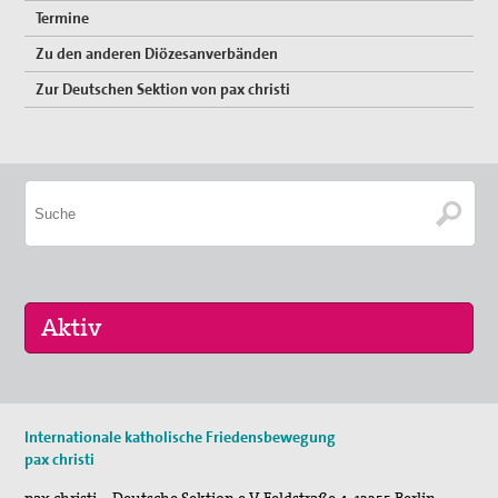
Termine
Erklärungen
Zu den anderen Diözesanverbänden
Lobbyarbeit
Zur Deutschen Sektion von pax christi
Spiritualität
Quartalgottesdienst mit pax christi
Ulrichsfriedensgottesdienst
Friedensgebete
Max Josef Metzger-Gedenken
Texte und Gebete
Presse
16. Sep 2026
Internationale katholische Friedensbewegung
„Menschen der Gewaltfreiheit – erinnert in Ze…
Presseberichte
pax christi
17. Sep 2026
Pressemitteilungen