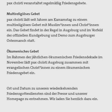
pax christi veranstaltet regelmäßig Friedensgebete.
Aktivitäten/ Kampagnen/ Schwerpunkte
Aktion Aufschrei
Multireligiöses Gebet
pax christi lädt seit Jahren am Karsamstag zu einem
Den Staat Palästina anerkennen!
multireligiösen Gebet mit Muslim*innen und Christ*innen
ein. Das Gebet findet in der Regel in Augsburg und im Vorfeld
Christlich-muslimischer Dialog
der offiziellen Kundgebung und Demo zum Augsburger
Ostermarsch statt.
Begleitung bei Gewissensfragen zum neuen Wehrdienst,
KDV Beratung
Ökumenisches Gebet
Im Rahmen der jährlichen ökumenischen Friedensdekade im
friedens räume
November lädt pax christi Augsburg zusammen mit
evangelischen Christ*innen zu einem ökumenischen
Leitungsteam
Friedensgebet ein.
Ehrenamtliche
Ort und Datum zu unseren wiederkehrenden
Pädagogisches Konzept
Friedensgottesdiensten sind der Presse und unserer
Homepage zu entnehmen. Wir laden Sie herzlich dazu ein.
Publikationen
Blickpunkt