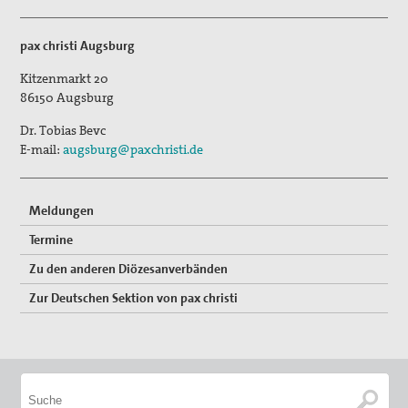
Erklärungen
pax christi Augsburg
Lobbyarbeit
Kitzenmarkt 20
86150
Augsburg
Spiritualität
Dr. Tobias Bevc
Quartalgottesdienst mit pax christi
E-mail:
augsburg@paxchristi.de
Ulrichsfriedensgottesdienst
Meldungen
Friedensgebete
Termine
Max Josef Metzger-Gedenken
Zu den anderen Diözesanverbänden
Texte und Gebete
Zur Deutschen Sektion von pax christi
Presse
Presseberichte
Pressemitteilungen