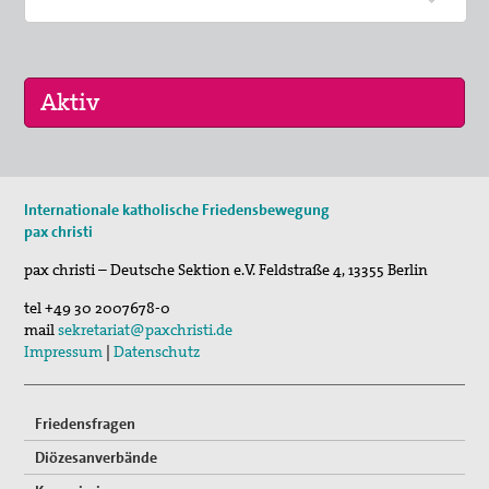
Vernetzung
Mitglied werden
Spenden
Gewissensberatung zu Fragen im Kontext des neuen
16. Sep 2026
Wehrdienstes, KDV-Beratung
Internationale katholische Friedensbewegung
„Menschen der Gewaltfreiheit – erinnert in Ze…
pax christi
Suche
17. Sep 2026
pax christi – Deutsche Sektion e.V.
Feldstraße 4
,
13355
Berlin
Roter Faden Frieden-Generationsübergreifende …
tel
+49 30 2007678-0
mail
sekretariat@paxchristi.de
Impressum
|
Datenschutz
Friedensfragen
Diözesanverbände