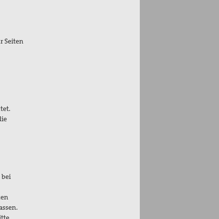
r Seiten
tet.
die
 bei
ken
assen.
tte,