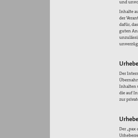
und unvol
Inhalte a
der Veran
dafür, da
guten An
unzulässi
unverzügl
Urhebe
Der Inter
Übernahme
Inhalten
die auf I
zur priva
Urhebe
Der „pax c
Urheberr