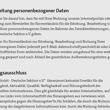
eitung personenbezogener Daten
n Sie darauf hin, dass Sie mit Ihrer Nutzung unseres Internetportals ode
 zum Newsletter Ihr Einverständnis für die Erhebung, Verarbeitung 
Ihrer personenbezogenen Daten im Rahmen der Zweckbestimmungen 
Deutsche Sektion e.V. geben.
n Ihr Einverständnis zur Erhebung, Verarbeitung und Nutzung Ihrer
ezogenen Daten jederzeit per E-Mail: datenschutz@paxchristi.de oder 
chriftlicher Form widerrufen. Die Daten werden umgehend für eine wei
ung gesperrt und nach Ablauf der gesetzlichen Aufbewahrungsfristen g
gsausschluss
christi - Deutsche Sektion e.V.“ übernimmt keinerlei Gewähr für die
igkeit, Aktualität, Qualität, Verfügbarkeit und Störungsfreiheit der
ellten Informationen. Dies gilt gleichfalls für andere Internetseiten, auf
ines Links vom Internetauftritt des Herausgebers aus verwiesen wird.
nsprüche gegen die Herausgeber*in für Schäden, die durch die Nutzun
ung der dargebotenen Informationen bzw. durch die Nutzung fehlerha