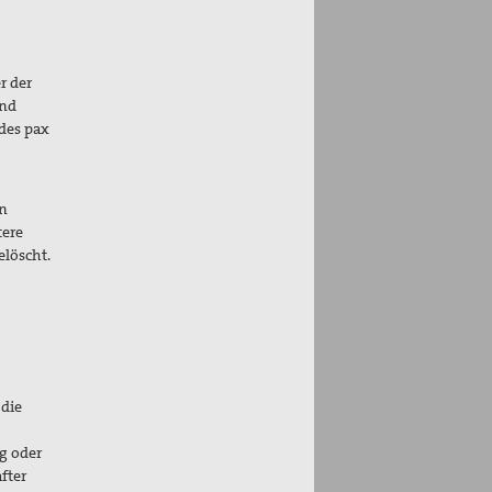
r der
und
des pax
in
tere
elöscht.
 die
g oder
fter