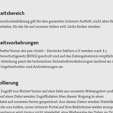
keitsbereich
enschutzerklärung gilt für den gesamten Internet-Auftritt, nicht aber fü
nbieter, für die Sie auf unseren Seiten evtl. Links finden werden.
heitsvorkehrungen
rbeiter*innen des pax christi – Deutsche Sektion e.V. werden nach § 5
enschutzgesetz (BDSG) geschult und auf das Datengeheimnis verpflich
-Abteilung passt die technischen Sicherheitsvorkehrungen laufend an 
n Gegebenheiten und Anforderungen an.
ollierung
 Zugriff von Nutzer*innen auf eine Seite aus unserem Webangebot und
uf einer Datei werden Zugriffsdaten über diesen Vorgang in einer
datei auf unserem Server gespeichert. Aus diesen Daten werden Statisti
, die uns helfen, unser Internet-Portal auf Ihre Bedürfnisse weiter anzup
nenbezug wird daraus nicht abgeleitet, eine Weitergabe der Daten an Dri