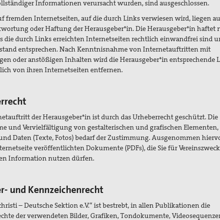
lständiger Informationen verursacht wurden, sind ausgeschlossen.
uf fremden Internetseiten, auf die durch Links verwiesen wird, liegen a
twortung oder Haftung der Herausgeber*in. Die Herausgeber*in haftet 
ss die durch Links erreichten Internetseiten rechtlich einwandfrei sind
stand entsprechen. Nach Kenntnisnahme von Internetauftritten mit
gen oder anstößigen Inhalten wird die Herausgeber*in entsprechende 
ich von ihren Internetseiten entfernen.
rrecht
netauftritt der Herausgeber*in ist durch das Urheberrecht geschützt. Die
 und Vervielfältigung von gestalterischen und grafischen Elementen,
 und Daten (Texte, Fotos) bedarf der Zustimmung. Ausgenommen hierv
nternetseite veröffentlichten Dokumente (PDFs), die Sie für Vereinszwec
ten Information nutzen dürfen.
r- und Kennzeichenrecht
hristi – Deutsche Sektion e.V.“ ist bestrebt, in allen Publikationen die
echte der verwendeten Bilder, Grafiken, Tondokumente, Videosequenz