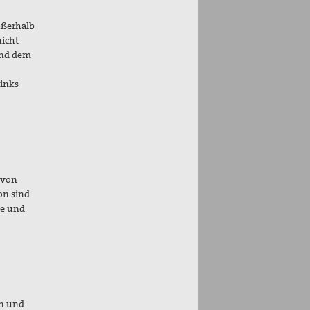
ußerhalb
nicht
 und dem
Links
 von
on sind
ke und
en und