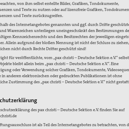
beachten, von ihm selbst erstellte Bilder, Grafiken, Tondokumente,
enzen und Texte zu nutzen oder auf lizenzfreie Grafiken, Tondokumen
uenzen und Texte zurückzugreifen.
rhalb des Internetangebotes genannten und ggf. durch Dritte geschützt
und Warenzeichen unterliegen uneingeschränkt den Bestimmungen de
ültigen Kennzeichenrechts und den Besitzrechten der jeweiligen einget
r. Allein aufgrund der bloßen Nennung ist nicht der Schluss zu ziehen,
chen nicht durch Rechte Dritter geschützt sind!
ight für veröffentlichte, vom „pax christi – Deutsche Sektion e.V.“ selbst
Objekte bleibt allein beim „pax christi – Deutsche Sektion e.V.“. Eine
ältigung oder Verwendung solcher Grafiken, Tondokumente, Videosequ
 in anderen elektronischen oder gedruckten Publikationen ist ohne
iche Zustimmung des „pax christi – Deutsche Sektion e.V.“ nicht gestatt
chutzerklärung
schutzerklärung des pax christi – Deutsche Sektion e.V. finden Sie auf
hristi.de
ftungsausschluss ist als Teil des Internetangebotes zu betrachten, von