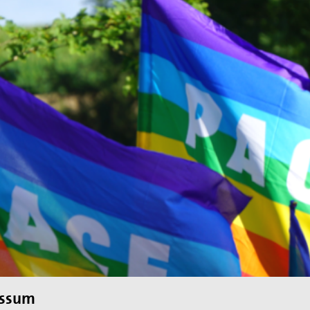
egung in der
ktion und arbeitet in
ischen Konzils.
lied des weltweiten
de des II. Weltkrieges,
en
hnung die Hand
essum