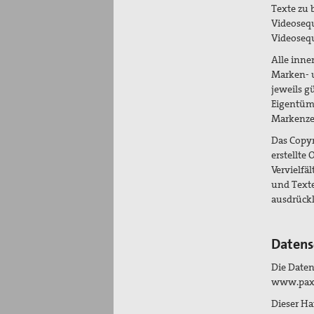
Texte zu 
Videosequ
Videoseq
Alle inne
Marken- 
jeweils g
Eigentüme
Markenzei
Das Copyr
erstellte 
Vervielf
und Texte
ausdrückl
Datens
Die Daten
www.paxc
Dieser Ha