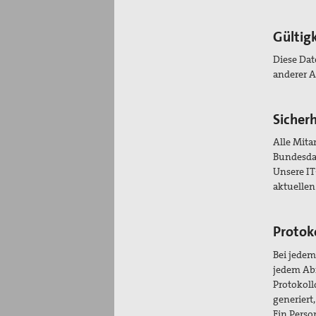
Gültig
Diese Dat
anderer A
Sicher
Alle Mita
Bundesdat
Unsere IT
aktuelle
Protok
Bei jedem
jedem Abr
Protokoll
generiert
Ein Perso