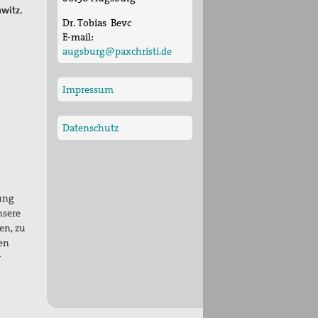
hwitz.
Dr. Tobias Bevc
E-mail:
augsburg@paxchristi.de
Impressum
Datenschutz
dung
nsere
en, zu
en
r