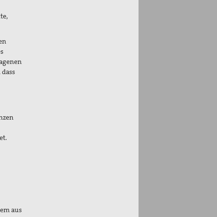
te,
en
s
ragenen
 dass
enzen
et.
 dem aus