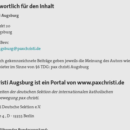
ortlich für den Inhalt
ti Augsburg
rkt 20
gsburg
sBevc
gsburg@paxchristi.de
h gekennzeichnete Beiträge geben jeweils die Meinung des Autors wie
ieter im Sinne von §6 TDG: pax christi Augsburg
isti Augsburg ist ein Portal von www.paxchristi.de
eiten der deutschen Sektion der internationalen katholischen
ewegung pax christi.
i Deutsche Sektion e.V.
 4 , D - 13355 Berlin
führender Bundesvorstand: