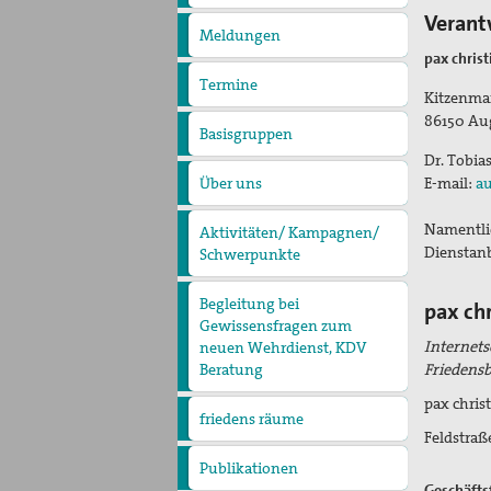
pax
Verantw
christi
Meldungen
pax chris
Termine
Kitzenma
86150
Au
Basisgruppen
Dr. Tobia
Über uns
E-mail:
au
Präambel
Kurzvorstellung
Vorstand
Geschäftsstelle
Kontakt
Namentlic
Aktivitäten/ Kampagnen/
Dienstanb
Schwerpunkte
Aktion Aufschrei
Den Staat Palästina
anerkennen!
Christlich-muslimischer
Begleitung bei
pax chr
Dialog
Gewissensfragen zum
Internets
neuen Wehrdienst, KDV
Beratung
Friedensb
pax christ
friedens räume
Leitungsteam
Ehrenamtliche
Pädagogisches Konzept
Feldstraße
Publikationen
Blickpunkt
Erklärungen
Lobbyarbeit
Geschäfts