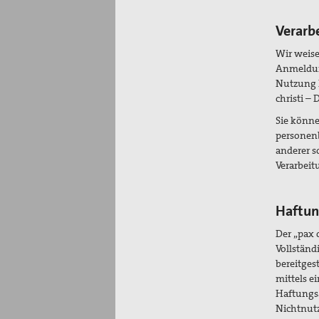
Verarb
Wir weise
Anmeldung
Nutzung 
christi – 
Sie könne
personenb
anderer s
Verarbeit
Haftun
Der „pax 
Vollständ
bereitgest
mittels e
Haftungsa
Nichtnutz