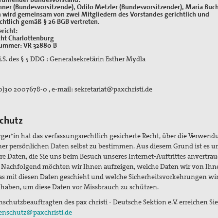
hner (Bundesvorsitzende), Odilo Metzler (Bundesvorsitzender), Maria Buc
n wird gemeinsam von zwei Mitgliedern des Vorstandes gerichtlich und
chtlich gemäß § 26 BGB vertreten.
richt:
ht Charlottenburg
nummer: VR 32880 B
i.S. des § 5 DDG : Generalsekretärin Esther Mydla
(0)30 2007678-0 , e-mail: sekretariat@paxchristi.de
chutz
rger*in hat das verfassungsrechtlich gesicherte Recht, über die Verwen
iner persönlichen Daten selbst zu bestimmen. Aus diesem Grund ist es u
Ihre Daten, die Sie uns beim Besuch unseres Internet-Auftrittes anvertrau
. Nachfolgend möchten wir Ihnen aufzeigen, welche Daten wir von Ihn
s mit diesen Daten geschieht und welche Sicherheitsvorkehrungen wi
 haben, um diese Daten vor Missbrauch zu schützen.
schutzbeauftragten des pax christi - Deutsche Sektion e.V. erreichen Sie
enschutz@paxchristi.de