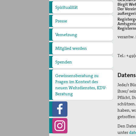
Birgit We
Spiritualität
Der Verei
Quartalgottesdienst mit
außergeri
pax christi
Ulrichsfriedensgottesdienst
Friedensgebete
Registerge
Max Josef Metzger-
Presse
Presseberichte
Amtsgeric
Pressemitteilungen
Gedenken
Texte und Gebete
Register
Vernetzung
verantw. 
Mitglied werden
Tel.: +49
Spenden
Datens
Gewissensberatung zu
Fragen im Kontext des
Jede/r Bü
neuen Wehrdienstes, KDV-
ihrer/ se
Beratung
Pflicht, 
schützen
haben, wa
getroffen
Den Daten
unter
dat