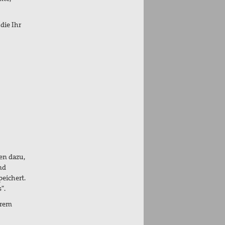
die Ihr
en dazu,
nd
peichert.
".
hrem