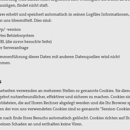
uszügen, findet nicht statt.
ver erhebt und speichert automatisch in seinen Logfiles Informationen, 
n uns übermittelt. Dies sind:
p/ -version
tes Betriebssystem
URL (die zuvor besuchte Seite)
er Serveranfrage
ammenführung dieser Daten mit anderen Datenquellen wird nicht
mmen.
s
netseiten verwenden an mehreren Stellen so genannte Cookies. Sie dien
ebot nutzerfreundlicher, effektiver und sicherer zu machen. Cookies si
xtdateien, die auf Ihrem Rechner abgelegt werden und die Ihr Browser s
en der von uns verwendeten Cookies sind so genannte "Session-Cookies
n nach Ende Ihres Besuchs automatisch gelöscht. Cookies richten auf I
einen Schaden an und enthalten keine Viren.