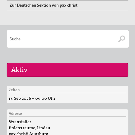
Zur Deutschen Sektion von pax christi
Zeiten
16. Sep 2026
17. Sep 2026 – 09:00 Uhr
„Menschen der Gewaltfreiheit – erinnert in Ze…
17. Sep 2026
Adresse
Roter Faden Frieden-Generationsübergreifende …
Veranstalter
firdens räume, Lindau
pax christi Augsburg