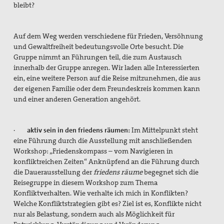
bleibt?
Erklärungen
Auf dem Weg werden verschiedene für Frieden, Versöhnung
Lobbyarbeit
und Gewaltfreiheit bedeutungsvolle Orte besucht. Die
Gruppe nimmt an Führungen teil, die zum Austausch
Spiritualität
innerhalb der Gruppe anregen. Wir laden alle Interessierten
ein, eine weitere Person auf die Reise mitzunehmen, die aus
Quartalgottesdienst mit pax christi
der eigenen Familie oder dem Freundeskreis kommen kann
und einer anderen Generation angehört.
Ulrichsfriedensgottesdienst
Friedensgebete
·
aktiv sein in den friedens räumen:
Im Mittelpunkt steht
eine Führung durch die Ausstellung mit anschließenden
Max Josef Metzger-Gedenken
Workshop: „
Friedenskompass – vom Navigieren in
konfliktreichen Zeiten“
Anknüpfend an die Führung durch
Texte und Gebete
die Dauerausstellung der
friedens räume
begegnet sich die
Presse
Reisegruppe in diesem Workshop zum Thema
Konfliktverhalten. Wie verhalte ich mich in Konflikten?
Presseberichte
Welche Konfliktstrategien gibt es? Ziel ist es, Konflikte nicht
nur als Belastung, sondern auch als Möglichkeit für
Pressemitteilungen