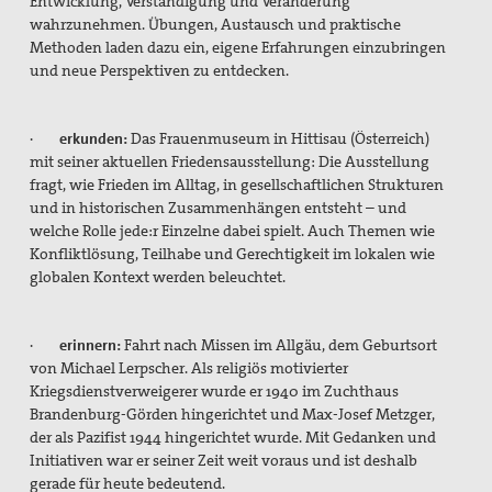
Entwicklung, Verständigung und Veränderung
wahrzunehmen. Übungen, Austausch und praktische
Vernetzung
Methoden laden dazu ein, eigene Erfahrungen einzubringen
und neue Perspektiven zu entdecken.
Mitglied werden
Spenden
·
erkunden:
Das Frauenmuseum in Hittisau (Österreich)
mit seiner aktuellen Friedensausstellung:
Die Ausstellung
Gewissensberatung zu Fragen im Kontext des neuen
fragt, wie Frieden im Alltag, in gesellschaftlichen Strukturen
Wehrdienstes, KDV-Beratung
und in historischen Zusammenhängen entsteht – und
welche Rolle jede:r Einzelne dabei spielt.
Auch Themen wie
Konflikt­lösung, Teilhabe und Gerechtigkeit im lokalen wie
Suche
globalen Kontext werden beleuchtet.
·
erinnern:
Fahrt nach Missen im Allgäu, dem Geburtsort
von
Michael Lerpscher. Als religiös motivierter
Kriegsdienstverweigerer wurde er 1940 im Zuchthaus
Brandenburg-Görden hingerichtet und Max-Josef Metzger,
der als Pazifist 1944 hingerichtet wurde.
Mit Gedanken und
Initiativen war er seiner Zeit weit voraus und ist deshalb
gerade für heute bedeutend.