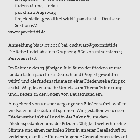
Aktivitäten/ Kampagnen/ Schwerpunkte
firdens räume, Lindau
pax christi Augsburg
Aktion Aufschrei
Projektstelle „gewaltfrei wirkt“, pax christi – Deutsche
Sektion e.V.
Den Staat Palästina anerkennen!
www.paxchristi.de
Christlich-muslimischer Dialog
Anmeldung bis 15.07.2026 bei: c.schwarz@paxchristi.de
Die Reise findet ab einer Gruppengröße von mindestens 15
Begleitung bei Gewissensfragen zum neuen Wehrdienst,
Personen statt.
KDV Beratung
Im Rahmen des 25-jährigen Jubiläums der friedens räume
Lindau laden pax christi Deutschland (Projekt gewaltfrei
friedens räume
wirkt) und die friedens räume zu einer Friedensreise für pax
Leitungsteam
christi-Mitglieder und ihr Umfeld zum Thema 'Erinnerung
und Frieden' in den Süden von Deutschland ein.
Ehrenamtliche
Ausgehend von unserer vergangenen Friedensarbeit wollen
wir Fäden in die Zukunft spinnen: Wie gestalten wir unsere
Pädagogisches Konzept
Friedensarbeit aktuell und in der Zukunft, um dem
Friedensgedanken und der Friedensfähigkeit weiterhin eine
Publikationen
Stimme und einen zentralen Platz in unserer Gesellschaft zu
verleihen,
damit sie für nachfolgende Generationen relevant
Blickpunkt