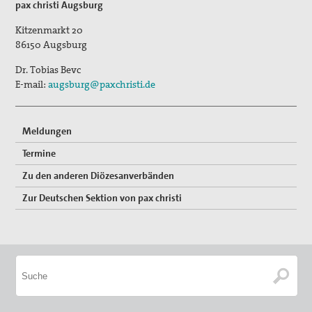
pax christi Augsburg
Erklärungen
Kitzenmarkt 20
86150
Augsburg
Lobbyarbeit
Dr. Tobias Bevc
Spiritualität
E-mail:
augsburg@paxchristi.de
Quartalgottesdienst mit pax christi
Meldungen
Ulrichsfriedensgottesdienst
Termine
Friedensgebete
Zu den anderen Diözesanverbänden
Max Josef Metzger-Gedenken
Zur Deutschen Sektion von pax christi
Texte und Gebete
Presse
Presseberichte
Pressemitteilungen