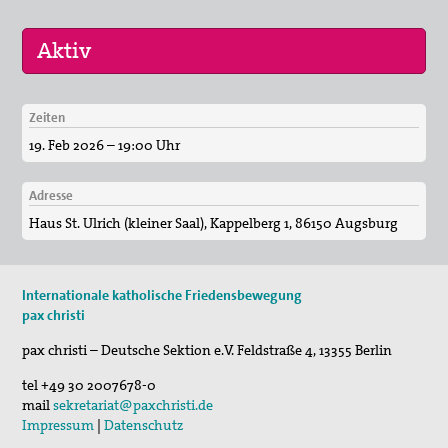
Vernetzung
Mitglied werden
Zeiten
Spenden
16. Sep 2026
19. Feb 2026 – 19:00 Uhr
„Menschen der Gewaltfreiheit – erinnert in Ze…
Gewissensberatung zu Fragen im Kontext des neuen
Wehrdienstes, KDV-Beratung
17. Sep 2026
Adresse
Roter Faden Frieden-Generationsübergreifende …
Haus St. Ulrich (kleiner Saal), Kappelberg 1, 86150 Augsburg
Suche
Internationale katholische Friedensbewegung
pax christi
pax christi – Deutsche Sektion e.V.
Feldstraße 4
,
13355
Berlin
tel
+49 30 2007678-0
mail
sekretariat@paxchristi.de
Impressum
|
Datenschutz