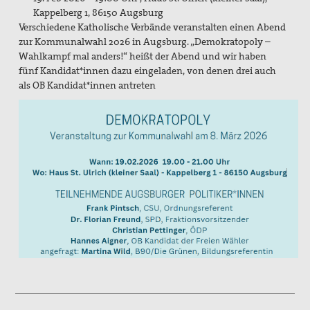
Aktivitäten/ Kampagnen/ Schwerpunkte
Kappelberg 1, 86150 Augsburg
Verschiedene Katholische Verbände veranstalten einen Abend
Aktion Aufschrei
zur Kommunalwahl 2026 in Augsburg. „Demokratopoly –
Wahlkampf mal anders!“ heißt der Abend und wir haben
Den Staat Palästina anerkennen!
fünf Kandidat*innen dazu eingeladen, von denen drei auch
als OB Kandidat*innen antreten
Christlich-muslimischer Dialog
Begleitung bei Gewissensfragen zum neuen Wehrdienst,
KDV Beratung
friedens räume
Leitungsteam
Ehrenamtliche
Pädagogisches Konzept
Publikationen
Blickpunkt