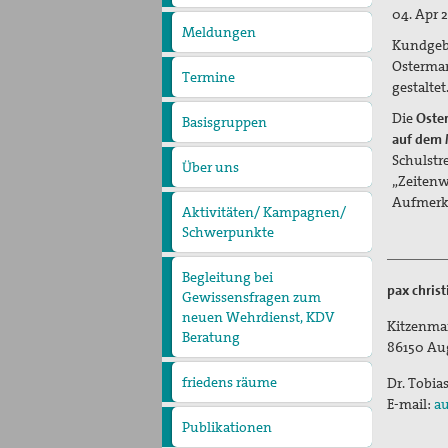
pax
04. Apr 2
christi
Meldungen
Kundgebu
Ostermar
Termine
gestalte
Die
Oste
Basisgruppen
auf dem 
Schulstr
Über uns
Präambel
Kurzvorstellung
„Zeitenw
Vorstand
Geschäftsstelle
Kontakt
Aufmerk
Aktivitäten/ Kampagnen/
Schwerpunkte
Aktion Aufschrei
Den Staat Palästina
anerkennen!
Christlich-muslimischer
Begleitung bei
Dialog
pax chris
Gewissensfragen zum
neuen Wehrdienst, KDV
Kitzenma
Beratung
86150
Au
friedens räume
Dr. Tobia
Leitungsteam
Ehrenamtliche
Pädagogisches Konzept
E-mail:
au
Publikationen
Blickpunkt
Erklärungen
Lobbyarbeit