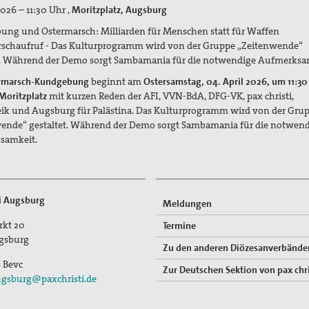
026 – 11:30 Uhr ,
Moritzplatz, Augsburg
ng und Ostermarsch: Milliarden für Menschen statt für Waffen
schaufruf - Das Kulturprogramm wird von der Gruppe „Zeitenwende“
t. Während der Demo sorgt Sambamania für die notwendige Aufmerksa
rmarsch-Kundgebung
beginnt am
Ostersamstag, 04. April 2026, um 11:30
Moritzplatz
mit kurzen Reden der AFI, VVN-BdA, DFG-VK, pax christi,
eik und Augsburg für Palästina. Das Kulturprogramm wird von der Gru
ende“ gestaltet. Während der Demo sorgt Sambamania für die notwen
samkeit.
ti Augsburg
Meldungen
rkt 20
Termine
gsburg
Zu den anderen Diözesanverbände
s Bevc
Zur Deutschen Sektion von pax chri
gsburg@paxchristi.de