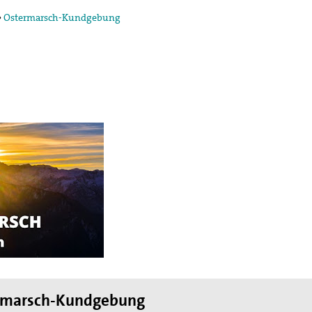
»
Ostermarsch-Kundgebung
egung in der
ktion und arbeitet in
ischen Konzils.
lied des weltweiten
de des II. Weltkrieges,
en
hnung die Hand
rmarsch-Kundgebung