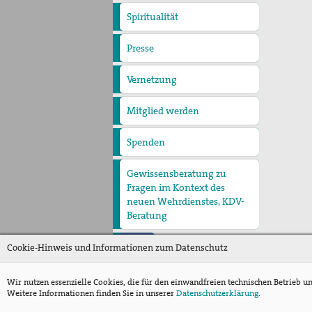
Spiritualität
Quartalgottesdienst mit
pax christi
Ulrichsfriedensgottesdienst
Friedensgebete
Max Josef Metzger-
Presse
Presseberichte
Pressemitteilungen
Gedenken
Texte und Gebete
Vernetzung
Mitglied werden
Spenden
Gewissensberatung zu
Fragen im Kontext des
neuen Wehrdienstes, KDV-
Beratung
Cookie-Hinweis und Informationen zum Datenschutz
Wir nutzen essenzielle Cookies, die für den einwandfreien technischen Betrieb u
Weitere Informationen finden Sie in unserer
Datenschutzerklärung
.