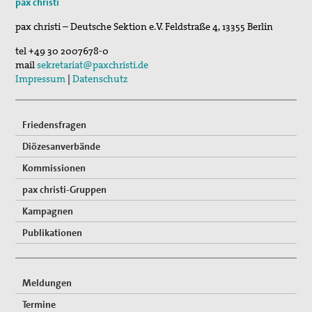
pax christi
pax christi – Deutsche Sektion e.V.
Feldstraße 4
,
13355
Berlin
Vernetzung
tel
+49 30 2007678-0
Mitglied werden
mail
sekretariat@paxchristi.de
Impressum
|
Datenschutz
Spenden
Gewissensberatung zu Fragen im Kontext des neuen
Friedensfragen
Wehrdienstes, KDV-Beratung
Diözesanverbände
Suche
Kommissionen
pax christi-Gruppen
Kampagnen
Publikationen
Meldungen
Termine