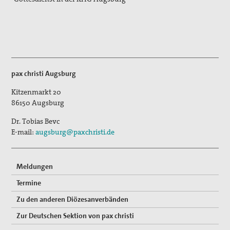
Aktivitäten/ Kampagnen/ Schwerpunkte
Aktion Aufschrei
Den Staat Palästina anerkennen!
Christlich-muslimischer Dialog
pax christi Augsburg
Begleitung bei Gewissensfragen zum neuen Wehrdienst,
Kitzenmarkt 20
KDV Beratung
86150
Augsburg
Dr. Tobias Bevc
friedens räume
E-mail:
augsburg@paxchristi.de
Leitungsteam
Ehrenamtliche
Meldungen
Termine
Pädagogisches Konzept
Zu den anderen Diözesanverbänden
Publikationen
Zur Deutschen Sektion von pax christi
Blickpunkt