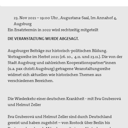
Aktivitäten/ Kampagnen/ Schwerpunkte
Aktion Aufschrei
23. Nov 2021 – 19:00 Uhr , Augustana-Saal, Im Annahof 4,
Augsburg
Den Staat Palästina anerkennen!
Ein Ersatztermin in 2022 wird rechtzeitig mitgeteilt
DIE VERANSTALTUNG WURDE ABGESAGT.
Christlich-muslimischer Dialog
Augsburger Beiträge zur historisch-politischen Bildung.
Begleitung bei Gewissensfragen zum neuen Wehrdienst,
Vortragsreihe im Herbst 2021 (26. 10., 4.11. und 23.11.). Die von der
KDV Beratung
Stadt Augsburg und zahlreichen Kooperationspartner*innen
friedens räume
(u.a. pax christi Augsburg) getragene Veranstaltungsreihe
widmet sich aktuellen wie historischen Themen aus
Leitungsteam
verschiedenen Bereichen.
Ehrenamtliche
Die Wiederkehr einer deutschen Krankheit - mit Eva Gruberová
Pädagogisches Konzept
und Helmut Zeller
Publikationen
Eva Gruberová und Helmut Zeller sind durch Deutschland
gereist und haben zugehört – von Rostock über Berlin bis
Blickpunkt