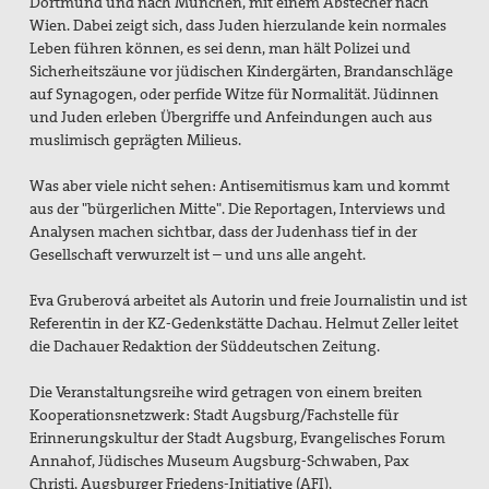
Dortmund und nach München, mit einem Abstecher nach
Wien. Dabei zeigt sich, dass Juden hierzulande kein normales
Erklärungen
Leben führen können, es sei denn, man hält Polizei und
Sicherheitszäune vor jüdischen Kindergärten, Brandanschläge
Lobbyarbeit
auf Synagogen, oder perfide Witze für Normalität. Jüdinnen
und Juden erleben Übergriffe und Anfeindungen auch aus
Spiritualität
muslimisch geprägten Milieus.
Quartalgottesdienst mit pax christi
Was aber viele nicht sehen: Antisemitismus kam und kommt
aus der "bürgerlichen Mitte". Die Reportagen, Interviews und
Ulrichsfriedensgottesdienst
Analysen machen sichtbar, dass der Judenhass tief in der
Gesellschaft verwurzelt ist – und uns alle angeht.
Friedensgebete
Eva Gruberová arbeitet als Autorin und freie Journalistin und ist
Max Josef Metzger-Gedenken
Referentin in der KZ-Gedenkstätte Dachau. Helmut Zeller leitet
die Dachauer Redaktion der Süddeutschen Zeitung.
Texte und Gebete
Die Veranstaltungsreihe wird getragen von einem breiten
Presse
Kooperationsnetzwerk: Stadt Augsburg/Fachstelle für
Erinnerungskultur der Stadt Augsburg, Evangelisches Forum
Presseberichte
Annahof, Jüdisches Museum Augsburg-Schwaben, Pax
Christi, Augsburger Friedens-Initiative (AFI),
Pressemitteilungen