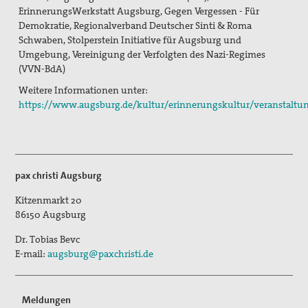
ErinnerungsWerkstatt Augsburg, Gegen Vergessen - Für
Demokratie, Regionalverband Deutscher Sinti & Roma
Vernetzung
Schwaben, Stolperstein Initiative für Augsburg und
Umgebung, Vereinigung der Verfolgten des Nazi-Regimes
Mitglied werden
(VVN-BdA)
Spenden
Weitere Informationen unter:
https://www.augsburg.de/kultur/erinnerungskultur/veranstaltu
Gewissensberatung zu Fragen im Kontext des neuen
Wehrdienstes, KDV-Beratung
Suche
pax christi Augsburg
Kitzenmarkt 20
86150
Augsburg
Dr. Tobias Bevc
E-mail:
augsburg@paxchristi.de
Meldungen