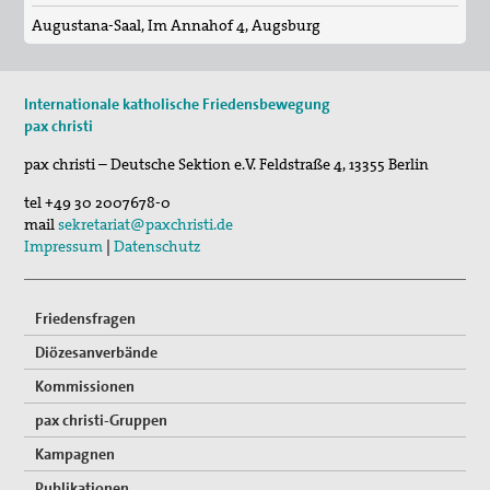
Roter Faden Frieden-Generationsübergreifende …
Augustana-Saal, Im Annahof 4, Augsburg
Internationale katholische Friedensbewegung
pax christi
pax christi – Deutsche Sektion e.V.
Feldstraße 4
,
13355
Berlin
tel
+49 30 2007678-0
mail
sekretariat@paxchristi.de
Impressum
|
Datenschutz
Friedensfragen
Diözesanverbände
Kommissionen
pax christi-Gruppen
Kampagnen
Publikationen