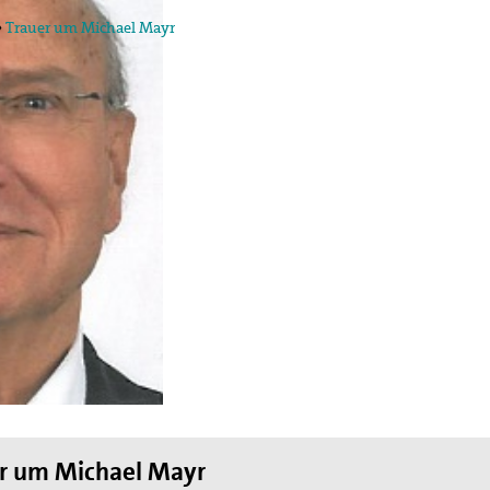
»
Trauer um Michael Mayr
egung in der
ktion und arbeitet in
ischen Konzils.
lied des weltweiten
de des II. Weltkrieges,
en
hnung die Hand
r um Michael Mayr