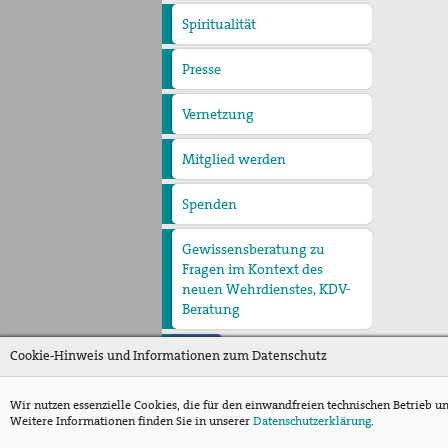
Spiritualität
Quartalgottesdienst mit
pax christi
Ulrichsfriedensgottesdienst
Friedensgebete
Max Josef Metzger-
Presse
Presseberichte
Pressemitteilungen
Gedenken
Texte und Gebete
Vernetzung
Mitglied werden
Spenden
Gewissensberatung zu
Fragen im Kontext des
neuen Wehrdienstes, KDV-
Beratung
Cookie-Hinweis und Informationen zum Datenschutz
Wir nutzen essenzielle Cookies, die für den einwandfreien technischen Betrieb u
Weitere Informationen finden Sie in unserer
Datenschutzerklärung
.