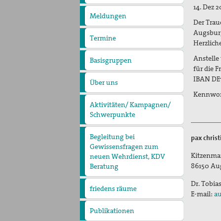
pax
14. Dez 
christi
Meldungen
Der Trau
Augsburg
Termine
Herzlich
Anstelle
Basisgruppen
für die F
IBAN DE
Über uns
Präambel
Kurzvorstellung
Vorstand
Geschäftsstelle
Kennwor
Kontakt
Aktivitäten/ Kampagnen/
Schwerpunkte
Aktion Aufschrei
Den Staat Palästina
anerkennen!
Christlich-muslimischer
Begleitung bei
pax chris
Dialog
Gewissensfragen zum
Kitzenma
neuen Wehrdienst, KDV
86150
Au
Beratung
Dr. Tobia
friedens räume
Leitungsteam
Ehrenamtliche
E-mail:
au
Pädagogisches Konzept
Publikationen
Blickpunkt
Erklärungen
Lobbyarbeit