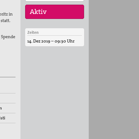
ritz in
statt.
Zeiten
16. Sep 2026
e Spende
14. Dez 2019 – 09:30 Uhr
„Menschen der
Gewaltfreiheit –
erinnert in Ze…
17. Sep 2026
Roter Faden Frieden-
Generationsübergreifende
…
n
sti