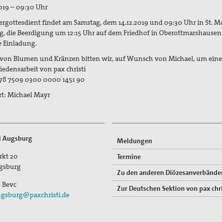
2019 – 09:30 Uhr
ergottesdient findet am Samstag, dem 14.12.2019 und 09:30 Uhr in St. Mo
, die Beerdigung um 12:15 Uhr auf dem Friedhof in Oberottmarshausen 
e Einladung.
 von Blumen und Kränzen bitten wir, auf Wunsch von Michael, um ein
riedensarbeit von pax christi
78 7509 0300 0000 1451 90
t: Michael Mayr
ti Augsburg
Meldungen
rkt 20
Termine
gsburg
Zu den anderen Diözesanverbände
s Bevc
Zur Deutschen Sektion von pax chri
gsburg@paxchristi.de