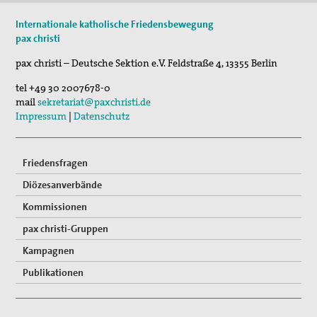
Internationale katholische Friedensbewegung
Vernetzung
pax christi
Mitglied werden
pax christi – Deutsche Sektion e.V.
Feldstraße 4
,
13355
Berlin
Spenden
tel
+49 30 2007678-0
mail
sekretariat@paxchristi.de
Gewissensberatung zu Fragen im Kontext des neuen
Impressum
|
Datenschutz
Wehrdienstes, KDV-Beratung
Friedensfragen
Suche
Diözesanverbände
Kommissionen
pax christi-Gruppen
Kampagnen
Publikationen