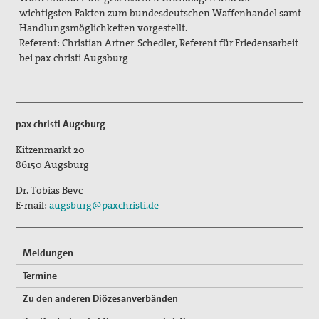
Aktivitäten/ Kampagnen/ Schwerpunkte
wichtigsten Fakten zum bundesdeutschen Waffenhandel samt
Handlungsmöglichkeiten vorgestellt.
Aktion Aufschrei
Referent: Christian Artner-Schedler, Referent für Friedensarbeit
bei pax christi Augsburg
Den Staat Palästina anerkennen!
Christlich-muslimischer Dialog
pax christi Augsburg
Begleitung bei Gewissensfragen zum neuen Wehrdienst,
KDV Beratung
Kitzenmarkt 20
86150
Augsburg
friedens räume
Dr. Tobias Bevc
Leitungsteam
E-mail:
augsburg@paxchristi.de
Ehrenamtliche
Meldungen
Pädagogisches Konzept
Termine
Publikationen
Zu den anderen Diözesanverbänden
Blickpunkt