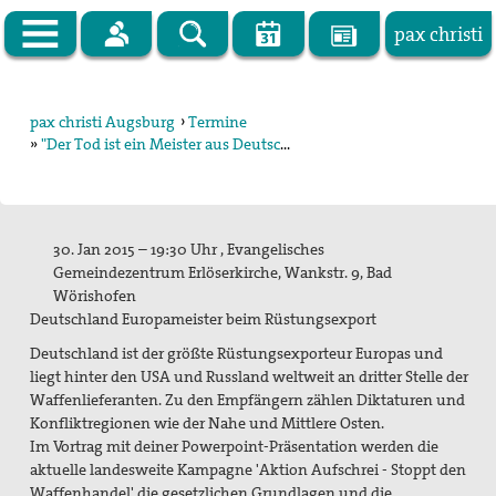
pax christi
 machen frieden - mach mit.
me ist Programm: der Friede Christi.
pax christi Augsburg
pax christi Augsburg
›
Termine
isti ist eine ökumenische Friedensbewegung in der
»
"Der Tod ist ein Meister aus Deutschland" (Paul Celan)
Meldungen
chen Kirche. Sie verbindet Gebet und Aktion und arbeitet in
ition der Friedenslehre des II. Vatikanischen Konzils.
Termine
christi Deutsche Sektion e.V. ist Mitglied des weltweiten
Über uns
netzes Pax Christi International.
30. Jan 2015 – 19:30 Uhr , Evangelisches
Gemeindezentrum Erlöserkirche, Wankstr. 9, Bad
en ist die pax christi-Bewegung am Ende des II. Weltkrieges,
Präambel
Wörishofen
zösische Christinnen und Christen ihren
Deutschland Europameister beim Rüstungsexport
hen
Schwestern
und
Brüdern
zur Versöhnung die Hand
Kurzvorstellung
.
Deutschland ist der größte Rüstungsexporteur Europas und
Vorstand
liegt hinter den USA und Russland weltweit an dritter Stelle der
Waffenlieferanten. Zu den Empfängern zählen Diktaturen und
tionen
Geschäftsstelle
Konfliktregionen wie der Nahe und Mittlere Osten.
en
Im Vortrag mit deiner Powerpoint-Präsentation werden die
Kontakt
aktuelle landesweite Kampagne 'Aktion Aufschrei - Stoppt den
Waffenhandel' die gesetzlichen Grundlagen und die