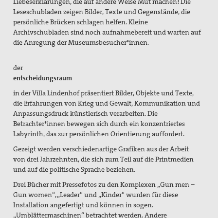
Liebeserklärungen, die auf andere Weise Mut machen! Die
Leseschubladen zeigen Bilder, Texte und Gegenstände, die
Erklärungen
persönliche Brücken schlagen helfen. Kleine
Archivschubladen sind noch aufnahmebereit und warten auf
Lobbyarbeit
die Anregung der Museumsbesucher*innen.
Spiritualität
der
Quartalgottesdienst mit pax christi
entscheidungsraum
in der Villa Lindenhof präsentiert Bilder, Objekte und Texte,
Ulrichsfriedensgottesdienst
die Erfahrungen von Krieg und Gewalt, Kommunikation und
Anpassungsdruck künstlerisch verarbeiten. Die
Friedensgebete
Betrachter*innen bewegen sich durch ein konzentriertes
Labyrinth, das zur persönlichen Orientierung auffordert.
Max Josef Metzger-Gedenken
Gezeigt werden verschiedenartige Grafiken aus der Arbeit
Texte und Gebete
von drei Jahrzehnten, die sich zum Teil auf die Printmedien
und auf die politische Sprache beziehen.
Presse
Drei Bücher mit Pressefotos zu den Komplexen „Gun men –
Gun women“, „Leader“ und „Kinder“ wurden für diese
Presseberichte
Installation angefertigt und können in sogen.
„Umblättermaschinen“ betrachtet werden. Andere
Pressemitteilungen