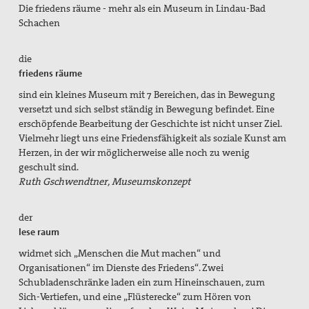
Die friedens räume - mehr als ein Museum in Lindau-Bad
Aktivitäten/ Kampagnen/ Schwerpunkte
Schachen
Aktion Aufschrei
die
Den Staat Palästina anerkennen!
friedens räume
Christlich-muslimischer Dialog
sind ein kleines Museum mit 7 Bereichen, das in Bewegung
versetzt und sich selbst ständig in Bewegung befindet. Eine
Begleitung bei Gewissensfragen zum neuen Wehrdienst,
erschöpfende Bearbeitung der Geschichte ist nicht unser Ziel.
KDV Beratung
Vielmehr liegt uns eine Friedensfähigkeit als soziale Kunst am
Herzen, in der wir möglicherweise alle noch zu wenig
friedens räume
geschult sind.
Ruth Gschwendtner, Museumskonzept
Leitungsteam
der
Ehrenamtliche
lese raum
Pädagogisches Konzept
widmet sich „Menschen die Mut machen“ und
Organisationen“ im Dienste des Friedens“. Zwei
Publikationen
Schubladenschränke laden ein zum Hineinschauen, zum
Sich-Vertiefen, und eine „Flüsterecke“ zum Hören von
Blickpunkt