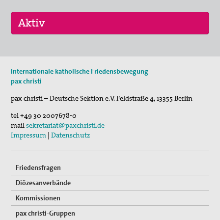
16. Sep 2026
Internationale katholische Friedensbewegung
„Menschen der Gewaltfreiheit – erinnert in Ze…
pax christi
17. Sep 2026
pax christi – Deutsche Sektion e.V.
Feldstraße 4
,
13355
Berlin
Roter Faden Frieden-Generationsübergreifende …
tel
+49 30 2007678-0
mail
sekretariat@paxchristi.de
Impressum
|
Datenschutz
Friedensfragen
Diözesanverbände
Kommissionen
pax christi-Gruppen