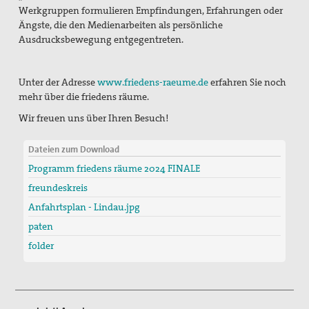
Werkgruppen formulieren Empfindungen, Erfahrungen oder
Ängste, die den Medienarbeiten als persönliche
Vernetzung
Ausdrucksbewegung entgegentreten.
Mitglied werden
Unter der Adresse
www.friedens-raeume.de
erfahren Sie noch
Spenden
mehr über die friedens räume.
Gewissensberatung zu Fragen im Kontext des neuen
Wir freuen uns über Ihren Besuch!
Wehrdienstes, KDV-Beratung
Dateien zum Download
Suche
Programm friedens räume 2024 FINALE
freundeskreis
Anfahrtsplan - Lindau.jpg
paten
folder