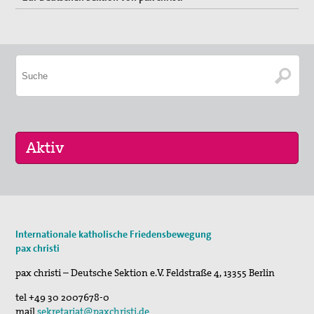
Erklärungen
Lobbyarbeit
Spiritualität
Quartalgottesdienst mit pax christi
Ulrichsfriedensgottesdienst
Friedensgebete
Max Josef Metzger-Gedenken
16. Sep 2026
„Menschen der Gewaltfreiheit – erinnert in Ze…
Texte und Gebete
Internationale katholische Friedensbewegung
17. Sep 2026
pax christi
Presse
Roter Faden Frieden-Generationsübergreifende …
pax christi – Deutsche Sektion e.V.
Feldstraße 4
,
13355
Berlin
Presseberichte
tel
+49 30 2007678-0
mail
sekretariat@paxchristi.de
Pressemitteilungen