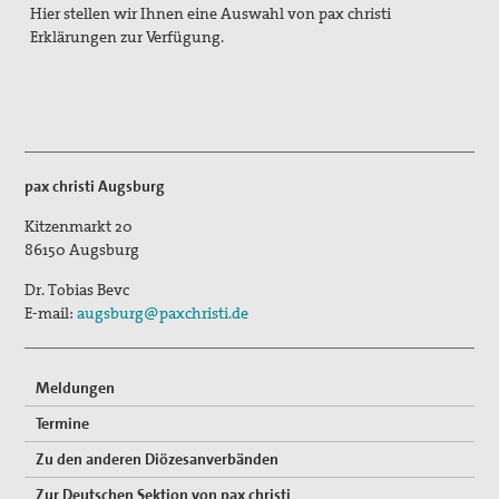
Hier stellen wir Ihnen eine Auswahl von pax christi
Aktivitäten/ Kampagnen/ Schwerpunkte
Erklärungen zur Verfügung.
Aktion Aufschrei
Den Staat Palästina anerkennen!
Christlich-muslimischer Dialog
pax christi Augsburg
Begleitung bei Gewissensfragen zum neuen Wehrdienst,
KDV Beratung
Kitzenmarkt 20
86150
Augsburg
friedens räume
Dr. Tobias Bevc
Leitungsteam
E-mail:
augsburg@paxchristi.de
Ehrenamtliche
Meldungen
Pädagogisches Konzept
Termine
Publikationen
Zu den anderen Diözesanverbänden
Blickpunkt
Zur Deutschen Sektion von pax christi