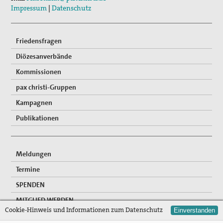
Impressum
|
Datenschutz
Vernetzung
Mitglied werden
Friedensfragen
Diözesanverbände
Spenden
Kommissionen
Gewissensberatung zu Fragen im Kontext des neuen
pax christi-Gruppen
Wehrdienstes, KDV-Beratung
Kampagnen
Suche
Publikationen
Meldungen
Termine
SPENDEN
MITGLIED WERDEN
Cookie-Hinweis und Informationen zum Datenschutz
Einverstanden
FREIWILLIGENDIENSTE