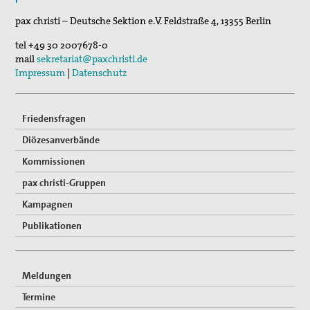
17. Sep 2026
pax christi – Deutsche Sektion e.V.
Feldstraße 4
,
13355
Berlin
Roter Faden Frieden-Generationsübergreifende …
Vernetzung
tel
+49 30 2007678-0
Mitglied werden
mail
sekretariat@paxchristi.de
Impressum
|
Datenschutz
Spenden
Gewissensberatung zu Fragen im Kontext des neuen
Friedensfragen
Wehrdienstes, KDV-Beratung
Diözesanverbände
Suche
Kommissionen
pax christi-Gruppen
Kampagnen
Publikationen
Meldungen
Termine