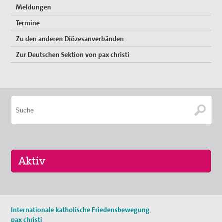
Meldungen
Erklärungen
Termine
Lobbyarbeit
Zu den anderen Diözesanverbänden
Zur Deutschen Sektion von pax christi
Spiritualität
Quartalgottesdienst mit pax christi
Ulrichsfriedensgottesdienst
Friedensgebete
Max Josef Metzger-Gedenken
Texte und Gebete
Presse
Presseberichte
16. Sep 2026
Internationale katholische Friedensbewegung
„Menschen der Gewaltfreiheit – erinnert in Ze…
pax christi
Pressemitteilungen