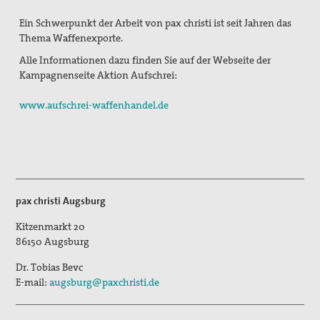
Aktivitäten/ Kampagnen/ Schwerpunkte
Ein Schwerpunkt der Arbeit von pax christi ist seit Jahren das
Thema Waffenexporte.
Aktion Aufschrei
Alle Informationen dazu finden Sie auf der Webseite der
Den Staat Palästina anerkennen!
Kampagnenseite Aktion Aufschrei:
Christlich-muslimischer Dialog
www.aufschrei-waffenhandel.de
Begleitung bei Gewissensfragen zum neuen Wehrdienst,
KDV Beratung
friedens räume
Leitungsteam
pax christi Augsburg
Kitzenmarkt 20
Ehrenamtliche
86150
Augsburg
Pädagogisches Konzept
Dr. Tobias Bevc
E-mail:
augsburg@paxchristi.de
Publikationen
Blickpunkt