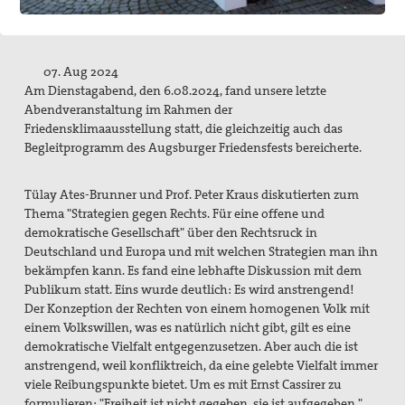
Aktivitäten/ Kampagnen/ Schwerpunkte
Aktion Aufschrei
07. Aug 2024
Den Staat Palästina anerkennen!
Am Dienstagabend, den 6.08.2024, fand unsere letzte
Abendveranstaltung im Rahmen der
Christlich-muslimischer Dialog
Friedensklimaausstellung statt, die gleichzeitig auch das
Begleitprogramm des Augsburger Friedensfests bereicherte.
Begleitung bei Gewissensfragen zum neuen Wehrdienst,
KDV Beratung
Tülay Ates-Brunner und Prof. Peter Kraus diskutierten zum
Thema "Strategien gegen Rechts. Für eine offene und
friedens räume
demokratische Gesellschaft" über den Rechtsruck in
Deutschland und Europa und mit welchen Strategien man ihn
Leitungsteam
bekämpfen kann. Es fand eine lebhafte Diskussion mit dem
Publikum statt. Eins
wurde deutlich: Es wird anstrengend!
Ehrenamtliche
Der Konzeption der Rechten von einem homogenen Volk mit
einem Volkswillen, was es natürlich nicht gibt, gilt es eine
Pädagogisches Konzept
demokratische Vielfalt entgegenzusetzen. Aber auch die ist
Publikationen
anstrengend, weil konfliktreich, da eine gelebte Vielfalt immer
viele Reibungspunkte bietet. Um es mit Ernst Cassirer zu
Blickpunkt
formulieren: "Freiheit ist nicht gegeben, sie ist aufgegeben."