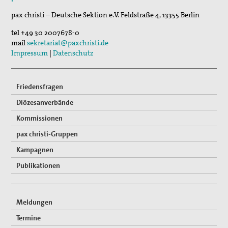
17. Sep 2026
pax christi – Deutsche Sektion e.V.
Feldstraße 4
,
13355
Berlin
Roter Faden Frieden-Generationsübergreifende …
tel
+49 30 2007678-0
mail
sekretariat@paxchristi.de
Impressum
|
Datenschutz
Friedensfragen
Diözesanverbände
Kommissionen
pax christi-Gruppen
Kampagnen
Publikationen
Meldungen
Termine