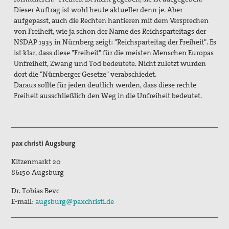
Dieser Auftrag ist wohl heute aktueller denn je. Aber
Erklärungen
aufgepasst, auch die Rechten hantieren mit dem Versprechen
von Freiheit, wie ja schon der Name des Reichsparteitags der
Lobbyarbeit
NSDAP 1935 in Nürnberg zeigt: "Reichsparteitag der Freiheit". Es
ist klar, dass diese "Freiheit" für die meisten Menschen Europas
Spiritualität
Unfreiheit, Zwang und Tod bedeutete. Nicht zuletzt wurden
dort die "Nürnberger Gesetze" verabschiedet.
Quartalgottesdienst mit pax christi
Daraus sollte für jeden deutlich werden, dass diese rechte
Freiheit ausschließlich den Weg in die Unfreiheit bedeutet.
Ulrichsfriedensgottesdienst
Friedensgebete
pax christi Augsburg
Max Josef Metzger-Gedenken
Kitzenmarkt 20
Texte und Gebete
86150
Augsburg
Presse
Dr. Tobias Bevc
E-mail:
augsburg@paxchristi.de
Presseberichte
Pressemitteilungen