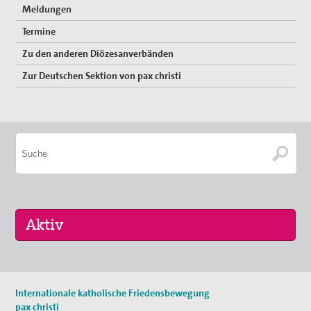
Meldungen
Vernetzung
Termine
Zu den anderen Diözesanverbänden
Mitglied werden
Zur Deutschen Sektion von pax christi
Spenden
Gewissensberatung zu Fragen im Kontext des neuen
Wehrdienstes, KDV-Beratung
Suche
16. Sep 2026
Internationale katholische Friedensbewegung
„Menschen der Gewaltfreiheit – erinnert in Ze…
pax christi