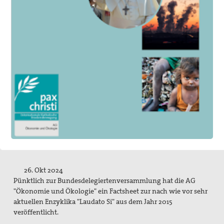
Aktivitäten/ Kampagnen/ Schwerpunkte
Aktion Aufschrei
Den Staat Palästina anerkennen!
Christlich-muslimischer Dialog
Begleitung bei Gewissensfragen zum neuen Wehrdienst,
KDV Beratung
friedens räume
Leitungsteam
Ehrenamtliche
26. Okt 2024
Pünktlich zur Bundesdelegiertenversammlung hat die AG
Pädagogisches Konzept
"Ökonomie und Ökologie" ein Factsheet zur nach wie vor sehr
Publikationen
aktuellen Enzyklika "Laudato Si" aus dem Jahr 2015
veröffentlicht.
Blickpunkt