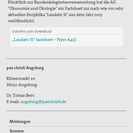
Pünktlich zur Bundesdelegiertenversammlung hat die AG
"Ökonomie und Ökologie" ein Factsheet zur nach wie vor sehr
Erklärungen
aktuellen Enzyklika "Laudato Si" aus dem Jahr 2015
veröffentlicht.
Lobbyarbeit
Dateien zum Download
Spiritualität
„Laudato Si“ factsheet – Flyer A4(1)
Quartalgottesdienst mit pax christi
Ulrichsfriedensgottesdienst
pax christi Augsburg
Friedensgebete
Kitzenmarkt 20
Max Josef Metzger-Gedenken
86150
Augsburg
Dr. Tobias Bevc
Texte und Gebete
E-mail:
augsburg@paxchristi.de
Presse
Presseberichte
Meldungen
Termine
Pressemitteilungen