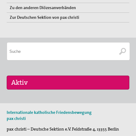
Zu den anderen Diözesanverbänden
Vernetzung
Zur Deutschen Sektion von pax christi
Mitglied werden
Spenden
Gewissensberatung zu Fragen im Kontext des neuen
Wehrdienstes, KDV-Beratung
Suche
16. Sep 2026
Internationale katholische Friedensbewegung
„Menschen der Gewaltfreiheit – erinnert in Ze…
pax christi
17. Sep 2026
pax christi – Deutsche Sektion e.V.
Feldstraße 4
,
13355
Berlin
Roter Faden Frieden-Generationsübergreifende …