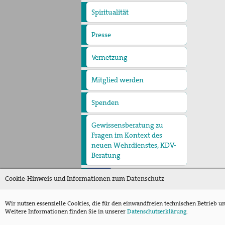
Spiritualität
Quartalgottesdienst mit
pax christi
Ulrichsfriedensgottesdienst
Friedensgebete
Max Josef Metzger-
Presse
Presseberichte
Pressemitteilungen
Gedenken
Texte und Gebete
Vernetzung
Mitglied werden
Spenden
Gewissensberatung zu
Fragen im Kontext des
neuen Wehrdienstes, KDV-
Beratung
Cookie-Hinweis und Informationen zum Datenschutz
Wir nutzen essenzielle Cookies, die für den einwandfreien technischen Betrieb u
Weitere Informationen finden Sie in unserer
Datenschutzerklärung
.