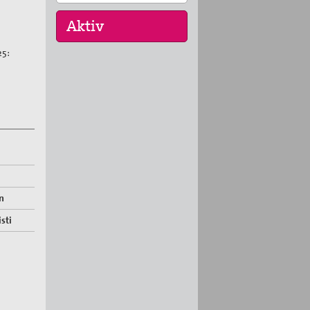
25:
16. Sep 2026
„Menschen der
Gewaltfreiheit –
erinnert in Ze…
17. Sep 2026
Roter Faden Frieden-
Generationsübergreifende
…
n
sti