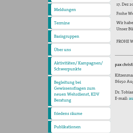
pax
17. Dez 
christi
Meldungen
Frohe We
Wir habe
Termine
Unser Bür
Basisgruppen
FROHE 
Über uns
Präambel
Kurzvorstellung
Vorstand
Geschäftsstelle
Kontakt
Aktivitäten/ Kampagnen/
pax chris
Schwerpunkte
Aktion Aufschrei
Den Staat Palästina
Kitzenma
anerkennen!
Christlich-muslimischer
86150
Au
Begleitung bei
Dialog
Gewissensfragen zum
Dr. Tobia
neuen Wehrdienst, KDV
E-mail:
au
Beratung
friedens räume
Leitungsteam
Ehrenamtliche
Pädagogisches Konzept
Publikationen
Blickpunkt
Erklärungen
Lobbyarbeit