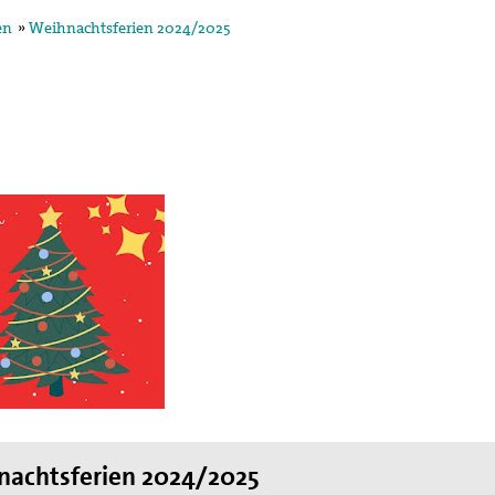
en
»
Weihnachtsferien 2024/2025
egung in der
ktion und arbeitet in
ischen Konzils.
lied des weltweiten
de des II. Weltkrieges,
en
hnung die Hand
achtsferien 2024/2025