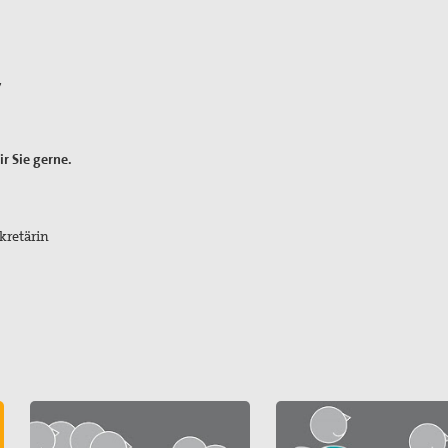
7
r Sie gerne.
kretärin