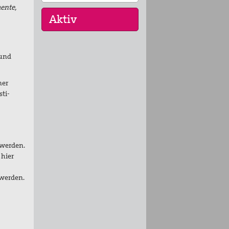
mente,
 und
16. Sep 2026
„Menschen der
Gewaltfreiheit –
ner
erinnert in Ze…
sti-
17. Sep 2026
Roter Faden Frieden-
Generationsübergreifende
…
 werden.
 hier
t werden.