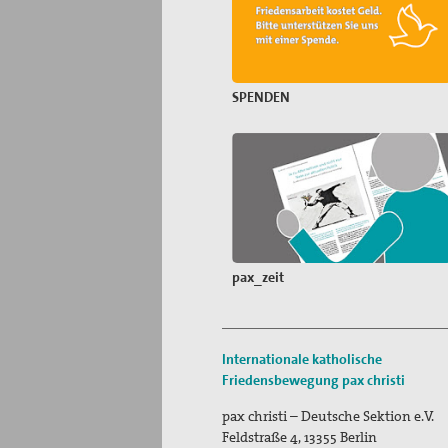
SPENDEN
pax_zeit
Internationale katholische
Friedensbewegung
pax christi
pax christi – Deutsche Sektion e.V.
Feldstraße 4
,
13355
Berlin