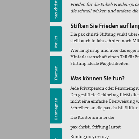
pax christi
Frieden für die Enkel: Friedenspro
die schnell wirken und andere, di
Stiften Sie Frieden auf lan
Die pax christi-Stiftung wirkt übe
Vor Ort
stellt auch in Jahrzehnten noch Mitt
Wer langfristig und über das eigene 
Hinterlassenschaft einen Teil für Fr
Stiftung ideale Möglichkeiten.
Themen
Was können Sie tun?
Jede Privatperson oder Personengru
Der gestiftete Geldbetrag fließt dir
Kampagnen
nicht eine einfache Überweisung w
Schreiben an die pax christi-Stiftun
Die Kontonummer der
pax christi-Stiftung lautet
Konto 400 71 71 027