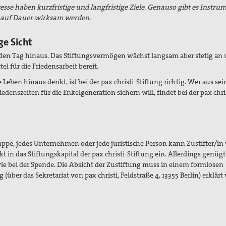
zesse haben kurzfristige und langfristige Ziele. Genauso gibt es Instru
e auf Dauer wirksam werden.
ge Sicht
r den Tag hinaus. Das Stiftungsvermögen wächst langsam aber stetig an
el für die Friedensarbeit bereit.
Leben hinaus denkt, ist bei der pax christi-Stiftung richtig. Wer aus sei
iedenszeiten für die Enkelgeneration sichern will, findet bei der pax chri
ppe, jedes Unternehmen oder jede juristische Person kann Zustifter/in
ekt in das Stiftungskapital der pax christi-Stiftung ein. Allerdings genügt
ie bei der Spende. Die Absicht der Zustiftung muss in einem formlosen
g (über das Sekretariat von pax christi, Feldstraße 4, 13355 Berlin) erklär