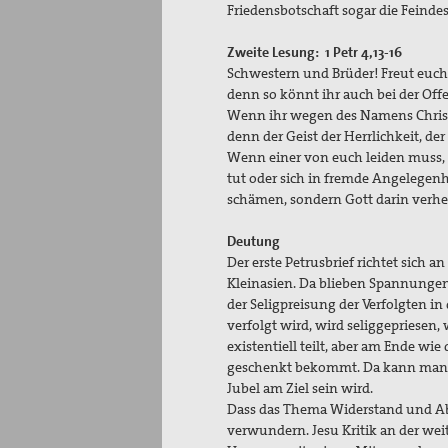
Friedensbotschaft sogar die Feindesl
Zweite Lesung: 1 Petr 4,13-16
Schwestern und Brüder! Freut euch, 
denn so könnt ihr auch bei der Off
Wenn ihr wegen des Namens Christi 
denn der Geist der Herrlichkeit, der
Wenn einer von euch leiden muss, so
tut oder sich in fremde Angelegenhei
schämen, sondern Gott darin verher
Deutung
Der erste Petrusbrief richtet sich a
Kleinasien. Da blieben Spannungen,
der Seligpreisung der Verfolgten in
verfolgt wird, wird seliggepriesen, 
existentiell teilt, aber am Ende wi
geschenkt bekommt. Da kann man in
Jubel am
Dass das Thema Widerstand und Ab
verwundern. Jesu Kritik an der wei