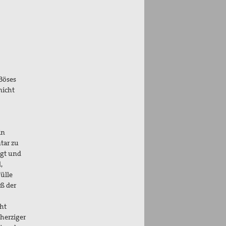
 Böses
nicht
in
tar zu
igt und
,
ülle
ß der
ht
herziger