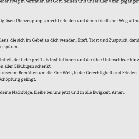
 Lebensweg in Vertrauen auf Gott, deinen und unser aller Vater, gegange
eligiösen Überzeugung Unrecht erleiden und deren friedlicher Weg oft
ns, die sich im Gebet an dich wenden, Kraft, Trost und Zuspruch, dami
en spüren.
nheit, der tiefer greift als Institutionen und der über Unterschiede hin
n aller Gläubigen schenkt.
unserem Bemühen um die Eine Welt, in der Gerechtigkeit und Frieden
Schöpfung gelingt.
 deine Nachfolge. Bleibe bei uns jetzt und in alle Ewigkeit. Amen.
en -
en, fluchen, loben
al wortlos
rmelhaft