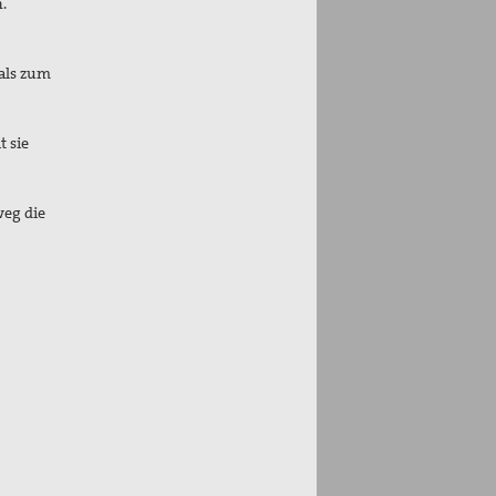
n.
mals zum
t sie
weg die