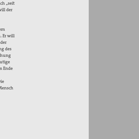
ch „seit
ll der
dem
 Er will
 der
ng des
höhung
lutige
am Ende
ie
 Mensch