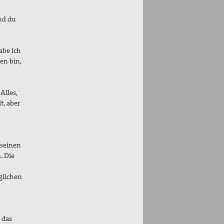
nd du
hrt.
abe ich
en bin,
Alles,
t, aber
 seinen
. Die
äglichen
hrlich.
 das