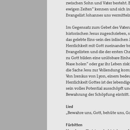
zwischen Sohn und Vater besteht. Es
ewigen Zeiten“ kennen und sich in
Evangelist Johannes uns v
Im Gegensatz zum Gebet des Vateru
historischen Jesus zugeschrieben, 
das gelebte Eins-sein des irdische
Herrlichkeit mit Gott zueinander b
Evangelisten und die der ersten C
zu Gott bilden eine unlösbare Einhe
Nase holen“ oder gar ihr Leben ris
die Sache Jesu zur 
Von Irenäus von Lyon, einem bedeu
Herrlichkeit Gottes ist der lebendi
sein volles Potential ausschöpft u
Bewahrung der Schöpfung eintritt
Lied
„Bewahre uns, Gott, behüte uns, G
Fürbitten