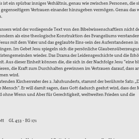
 ist ein spürbar inniges Verhältnis, genau wie zwischen Personen, die si
 gegenseitigem Vertrauen einander hinzugeben vermögen. Genau das wi
ermitteln.
nsers wird der vorliegende Text von den Bibelwissenschaftlern nicht 
sondern als eine theologische Konstruktion des Evangeliums verstanden.
n Jesus mit dem Vater und das geglaubte Eins-sein des Auferstandenen in
ringen. Im Gebet Jesu spiegeln sich die persönliche Glaubensüberzeugu
hristengemeinden wieder. Das Drama der Leidensgeschichte und die Er
it. Aus dieser Einheit können die, die sich in der Nachfolge Jesu “eine b
kieren, die Kraft zum Durchhalten gewinnen im Vertrauen darauf, dass 
Vollendung kommen wird.
tenden Kirchenvater des 2. Jahrhunderts, stammt der berühmte Satz: „D
ge Mensch“. Er will damit sagen, dass Gott dadurch geehrt wird, dass der
nd ohne Wenn und Aber für Gerechtigkeit, weltweiten Frieden und die
.
ott GL 453 - EG 171