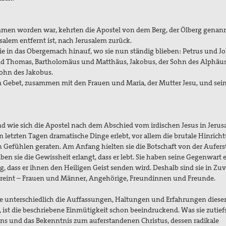
men worden war, kehrten die Apostel von dem Berg, der Ölberg genan
n Jerusalem entfernt ist, nach Jerusalem zurück.
 sie in das Obergemach hinauf, wo sie nun ständig blieben: Petrus und J
nd Thomas, Bartholomäus und Matthäus, Jakobus, der Sohn des Alphäu
 Judas, der Sohn des Jakobus.
im Gebet, zusammen mit den Frauen und Maria, der Mutter Jesu, und sei
nd wie sich die Apostel nach dem Abschied vom irdischen Jesus in Jeru
 letzten Tagen dramatische Dinge erlebt, vor allem die brutale Hinrich
on Gefühlen geraten. Am Anfang hielten sie die Botschaft von der Aufer
en sie die Gewissheit erlangt, dass er lebt. Sie haben seine Gegenwart 
, dass er ihnen den Heiligen Geist senden wird. Deshalb sind sie in Zuv
vereint – Frauen und Männer, Angehörige, Freundinnen und Freunde.
 unterschiedlich die Auffassungen, Haltungen und Erfahrungen diese
ist die beschriebene Einmütigkeit schon beeindruckend. Was sie zutiefs
ens und das Bekenntnis zum auferstandenen Christus, dessen radikale