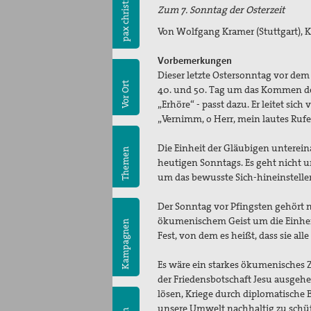
pax christi
Zum 7. Sonntag der Osterzeit
Von Wolfgang Kramer (Stuttgart), 
Vorbemerkungen
Dieser letzte Ostersonntag vor dem 
Vor Ort
40. und 50. Tag um das Kommen des 
„Erhöre“ - passt dazu. Er leitet si
„Vernimm, o Herr, mein lautes Rufen
Die Einheit der Gläubigen unterein
Themen
heutigen Sonntags. Es geht nicht u
um das bewusste Sich-hineinstell
Der Sonntag vor Pfingsten gehört n
ökumenischem Geist um die Einheit 
Kampagnen
Fest, von dem es heißt, dass sie 
Es wäre ein starkes ökumenisches 
der Friedensbotschaft Jesu ausgehe
lösen, Kriege durch diplomatisch
unsere Umwelt nachhaltig zu schü