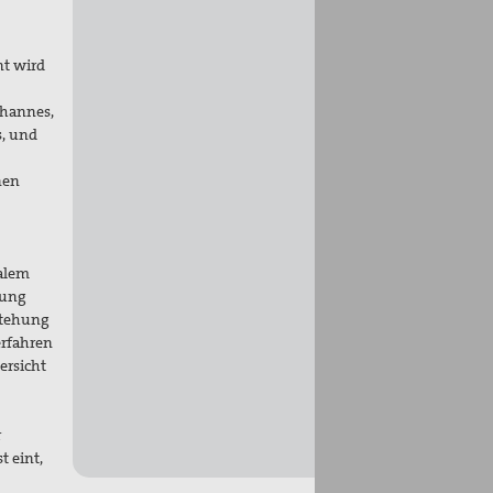
nt wird
ohannes,
s, und
nen
salem
tung
stehung
erfahren
ersicht
r
t eint,