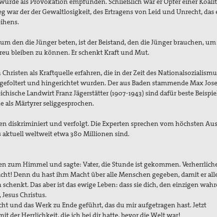
de als Provokation empfunden. Schließlich war er Opfer einer Koalit
war der der Gewaltlosigkeit, des Ertragens von Leid und Unrecht, das 
, und des Verzeihens.
 um den die Jünger beten, ist der Beistand, den die Jünger brauchen, um 
treu bleiben zu können. Er schenkt Kraft und Mut.
hristen als Kraftquelle erfahren, die in der Zeit des Nationalsozialismu
t, gefoltert und hingerichtet wurden. Der aus Baden stammende Max Jose
ichische Landwirt Franz Jägerstätter (1907-1943) sind dafür beste Beispie
olischen Kirche als Märtyrer seliggespro
ten diskriminiert und verfolgt. Die Experten sprechen vom höchsten A
s aktuell weltweit etwa 380 Millionen sind.
gen zum Himmel und sagte: Vater, die Stunde ist gekommen. Verherrlich
icht! Denn du hast ihm Macht über alle Menschen gegeben, damit er alle
schenkt. Das aber ist das ewige Leben: dass sie dich, den einzigen wahr
n du gesandt hast, Jesus Christ
icht und das Werk zu Ende geführt, das du mir aufgetragen hast. Jetzt
i dir mit der Herrlichkeit, die ich bei dir hatte, bevor die We