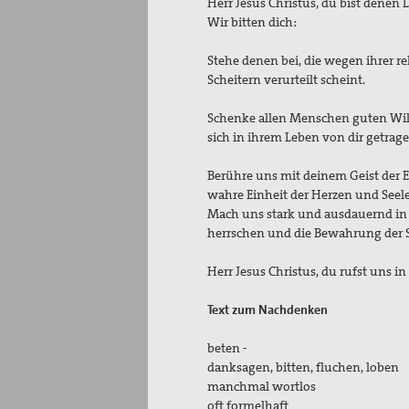
Herr Jesus Christus, du bist denen
Wir bitten dich:
Stehe denen bei, die wegen ihrer r
Scheitern verurteilt scheint.
Schenke allen Menschen guten Wille
sich in ihrem Leben von dir getrag
Berühre uns mit deinem Geist der Ei
wahre Einheit der Herzen und Seele
Mach uns stark und ausdauernd in 
herrschen und die Bewahrung der 
Herr Jesus Christus, du rufst uns in
Text zum Nachdenken
bet
danksagen, bitt
manchm
oft fo