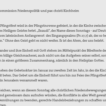
Kommission Friedenspolitik und pax christi Kirchheim
Pfingstfest wird in der Pfingstnovene gefeiert, in der die Kirche zwisc
Heiligen Geistes betet. „Exaudi“, der Name dieses Sonntags - auf Deut
ch vom lateinischen Anfangswort des Eingangspsalms (Ps 27,7) ab, der so b
.“ Ohne den Geist geht es nicht weiter. Er ist der Atem, der uns belebt.
ander und ihre Einheit mit Gott stehen im Mittelpunkt der Bibeltexte de
m billige Gleichmacherei, auch nicht um das Aufgeben seiner selbst, so
en in einen größeren Zusammenhang, nämlich in den Heilsplan Gottes.
eben der Gebetsoktav im Januar zur zweiten Zeit im Jahr, in der die Kir
beten. Das Gebet um die Einheit führt uns hin zur Feier des Pfingstfes
alle in Jerusalem versammelt waren.
Zeichen, wenn an diesem Sonntag alle christlichen Friedensbewegunge
nd gemeinsam dazu aufrufen würden, die Konflikte in aller Welt gewalt
e Bemühungen zu beenden, gerechte Handelsbeziehungen zu schaffen u
tzen.