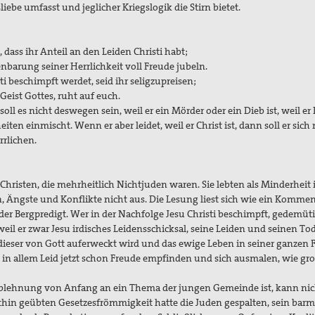
iebe umfasst und jeglicher Kriegslogik die Stirn bietet.
dass ihr Anteil an den Leiden Christi habt;
enbarung seiner Herrlichkeit voll Freude jubeln.
beschimpft werdet, seid ihr seligzupreisen;
 Geist Gottes, ruht auf euch.
ll es nicht deswegen sein, weil er ein Mörder oder ein Dieb ist, weil er
ten einmischt. Wenn er aber leidet, weil er Christ ist, dann soll er sich 
rlichen.
n Christen, die mehrheitlich Nichtjuden waren. Sie lebten als Minderheit 
 Ängste und Konflikte nicht aus. Die Lesung liest sich wie ein Kommen
 der Bergpredigt. Wer in der Nachfolge Jesu Christi beschimpft, gedemüt
weil er zwar Jesu irdisches Leidensschicksal, seine Leiden und seinen Tod
e dieser von Gott auferweckt wird und das ewige Leben in seiner ganzen F
 allem Leid jetzt schon Freude empfinden und sich ausmalen, wie gro
 Ziel sein wird.
lehnung von Anfang an ein Thema der jungen Gemeinde ist, kann nic
thin geübten Gesetzesfrömmigkeit hatte die Juden gespalten, sein barm