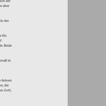
ion der
er aber
in der
s für
f
le. Beide
chen.
usmaß in
e deinen
n, die
en Gott,
us.
lt war!