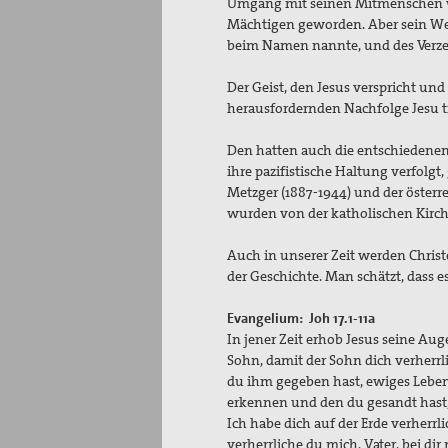
Umgang mit seinen Mitmenschen wur
Mächtigen geworden. Aber sein Weg 
beim Namen nannte
Der Geist, den Jesus verspricht und
herausfordernden Nachfolge Jesu 
Den hatten auch die entschiedenen C
ihre pazifistische Haltung verfolg
Metzger (1887-1944) und der österre
wurden von der kath
Auch in unserer Zeit werden Chris
der Geschichte. Man schätzt, dass e
Evangelium: Joh 17.1-11a
In jener Zeit erhob Jesus seine Au
Sohn, damit der Sohn dich verherrl
du ihm gegeben hast, ewiges Leben 
erkennen und de
Ich habe dich auf der Erde verherrl
verherrliche du mich, Vater, be