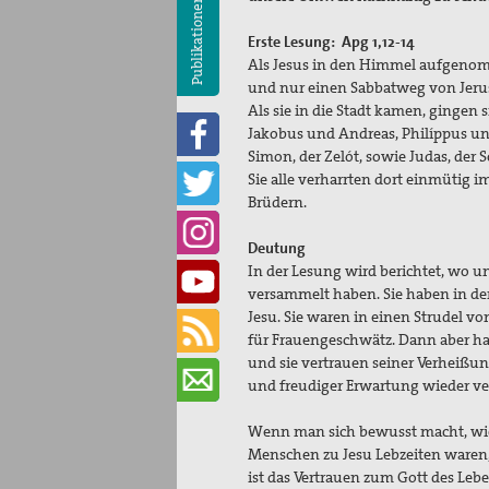
Publikationen
Erste Lesung: Apg 1,12-14
Als Jesus in den Himmel aufgenom
und nur einen Sabbatweg vo
Als sie in die Stadt kamen, gingen
Jakobus und Andreas, Philíppus u
Simon, der Zelót, sowie
Sie alle verharrten dort einmütig 
Brüdern.
Deutung
In der Lesung wird berichtet, wo u
versammelt haben. Sie haben in den
Jesu. Sie waren in einen Strudel v
für Frauengeschwätz. Dann aber hab
und sie vertrauen seiner Verheißung
und freudiger Erwartung wieder 
Wenn man sich bewusst macht, wie
Menschen zu Jesu Lebzeiten waren, 
ist das Vertrauen zum Gott des Leb