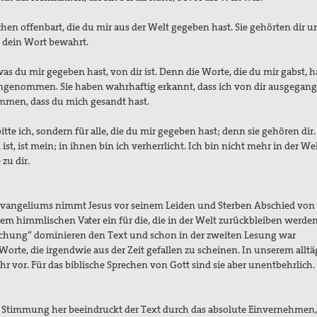
n offenbart, die du mir aus der Welt gegeben hast. Sie gehörten dir u
eben und sie haben dein Wort bewa
 was du mir gegeben hast, von dir ist. Denn die Worte, die du mir gabst, h
ngenommen. Sie haben wahrhaftig erkannt, dass ich von dir ausgegang
n gekommen, dass du mich gesandt hast.
 bitte ich, sondern für alle, die du mir gegeben hast; denn sie gehören dir. 
ist, ist mein; in ihnen bin ich verherrlicht. Ich bin nicht mehr in der Wel
zu dir.
evangeliums nimmt Jesus vor seinem Leiden und Sterben Abschied von
nem himmlischen Vater ein für die, die in der Welt zurückbleiben werden
lichung“ dominieren den Text und schon in der zweiten Lesung war
. Worte, die irgendwie aus der Zeit gefallen zu scheinen. In unserem allt
hr vor. Für das biblische Sprechen von Gott sind sie aber unentbe
n Stimmung her beeindruckt der Text durch das absolute Einvernehmen,