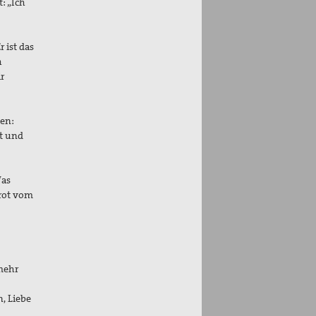
: „Ich
 ist das
h
r
hen:
st und
Was
Brot vom
mehr
, Liebe