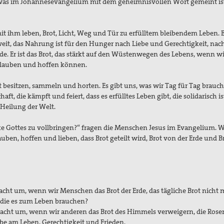
 was im Johannesevangelium mit dem geheimnisvollen Wort gemeint ist
mit ihm leben, Brot, Licht, Weg und Tür zu erfülltem bleibendem Leben. Er
tweit, das Nahrung ist für den Hunger nach Liebe und Gerechtigkeit, nac
 Er ist das Brot, das stärkt auf den Wüstenwegen des Lebens, wenn wi
glauben und hoffen können.
besitzen, sammeln und horten. Es gibt uns, was wir Tag für Tag brauc
ft, die kämpft und feiert, dass es erfülltes Leben gibt, die solidarisch i
 Heilung der Welt.
e Gottes zu vollbringen?“ fragen die Menschen Jesus im Evangelium. 
auben, hoffen und lieben, dass Brot geteilt wird, Brot von der Erde und 
cht um, wenn wir Menschen das Brot der Erde, das tägliche Brot nicht 
, die es zum Leben brauchen?
cht um, wenn wir anderen das Brot des Himmels verweigern, die Rosen
abe am Leben, Gerechtigkeit und Frieden.