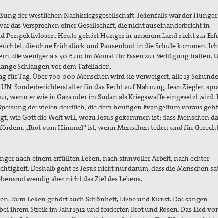
ißung der westlichen Nachkriegsgesellschaft. Jedenfalls war der Hunger 
r das Versprechen einer Gesellschaft, die nicht auseinanderbricht in
d Perspektivlosen. Heute gehört Hunger in unserem Land nicht zur Er
berichtet, die ohne Frühstück und Pausenbrot in die Schule kommen. Ic
rn, die weniger als 50 Euro im Monat für Essen zur Verfügung hatten. 
lange Schlangen vor dem Tafelladen.
, Tag für Tag. Über 700 000 Menschen wird sie verweigert, alle 13 Sekunde
UN-Sonderberichterstatter für das Recht auf Nahrung, Jean Ziegler, spr
, wenn er wie in Gaza oder im Sudan als Kriegswaffe eingesetzt wird. 
Speisung der vielen deutlich, die dem heutigen Evangelium voraus geht. 
zeigt, wie Gott die Welt will, wozu Jesus gekommen ist: dass Menschen d
ördern. „Brot vom Himmel“ ist, wenn Menschen teilen und für Gerecht
ger nach einem erfüllten Leben, nach sinnvoller Arbeit, nach echter
htigkeit. Deshalb geht es Jesus nicht nur darum, dass die Menschen sa
lebensnotwendig aber nicht das Ziel des Lebens.
ssen. Zum Leben gehört auch Schönheit, Liebe und Kunst. Das sangen
bei ihrem Streik im Jahr 1912 und forderten Brot und Rosen. Das Lied vo