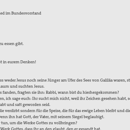
glied im Bundesvorstand
zu essen gibt.
st in eurem Denken!
 dass weder Jesus noch seine Jünger am Ufer des Sees von Galiläa waren, s
rnaum und suchten Jesus.
es fanden, fragten sie ihn: Rabbi, wann bist du hierhergekommen?
, ich sage euch: Ihr sucht mich nicht, weil ihr Zeichen gesehen habt, 
abt und satt geworden seid.
ie verdirbt sondern für die Speise, die für das ewige Leben bleibt und di
n ihn hat Gott, der Vater, mit seinem Siegel beglaubigt.
r tun, um die Werke Gottes zu vollbringen?
 Werk Gottes, dass ihr an den glaubt, den er gesandt hat.