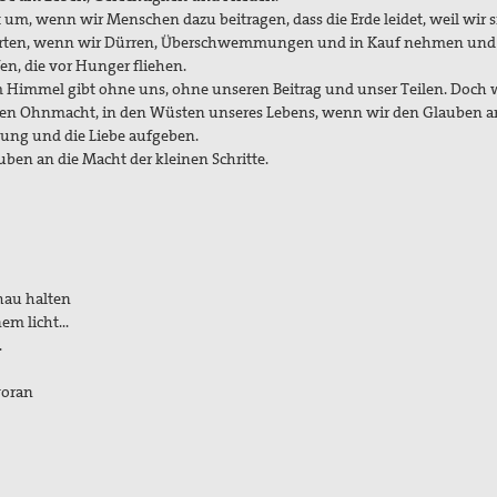
m, wenn wir Menschen dazu beitragen, dass die Erde leidet, weil wir s
der Arten, wenn wir Dürren, Überschwemmungen und in Kauf nehmen und
n, die vor Hunger fliehen.
om Himmel gibt ohne uns, ohne unseren Beitrag und unser Teilen. Doch 
enen Ohnmacht, in den Wüsten unseres Lebens, wenn wir den Glauben a
nung und die Liebe aufgeben.
ben an die Macht der kleinen Schritte.
hau halten
em licht…
…
voran