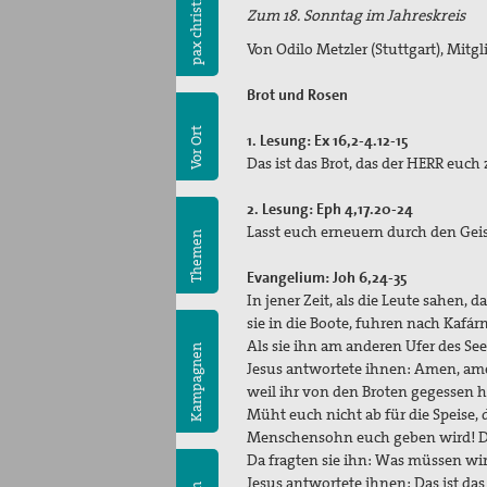
pax christi
Zum 18. Sonntag im Jahreskreis
Von Odilo Metzler (Stuttgart), Mit
Brot und Rosen
Vor Ort
1. Lesung: Ex 16,2-4.12-15
Das ist das Brot, das der HERR euch 
2. Lesung: Eph 4,17.20-24
Lasst euch erneuern durch den Gei
Themen
Evangelium: Joh 6,24-35
In jener Zeit, als die Leute sahen,
sie in die Boote, fuhren nach Kafá
Als sie ihn am anderen Ufer des Se
Kampagnen
Jesus antwortete ihnen: Amen, amen
weil ihr von den Broten gegessen h
Müht euch nicht ab für die Speise, d
Menschensohn euch geben wird! Den
Da fragten sie ihn: Was müssen wi
Jesus antwortete ihnen: Das ist das