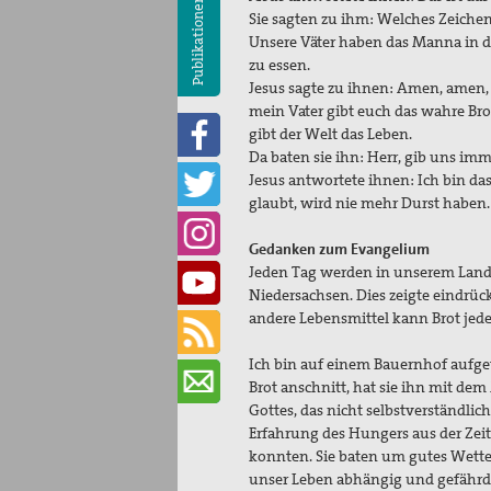
Publikationen
Sie sagten zu ihm: Welches Zeichen
Unsere Väter haben das Manna in de
zu essen.
Jesus sagte zu ihnen: Amen, amen,
mein Vater gibt euch das wahre B
gibt der Welt das Leben.
Da baten sie ihn: Herr, gib uns imm
Jesus antwortete ihnen: Ich bin d
glaubt, wird nie mehr Durst haben.
Gedanken zum Evangelium
Jeden Tag werden in unserem Land
Niedersachsen. Dies zeigte eindrüc
andere Lebensmittel kann Brot jede
Ich bin auf einem Bauernhof aufge
Brot anschnitt, hat sie ihn mit de
Gottes, das nicht selbstverständlic
Erfahrung des Hungers aus der Zeit
konnten. Sie baten um gutes Wette
unser Leben abhängig und gefährde