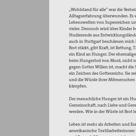
„Wohlstand für alle“ war die Verhe
Alltagserfahrung überwunden. Es wa
Lebenswelten von Superreichen un
vieler. Dennoch wird über Kinder 
Studierende aus Entwicklungslände
auch in Stuttgart beschämen mich 
Brot stärkt, gibt Kraft, ist Rettung
ein Kind an Hunger. Der ehemalige 
beim Hungertod von Mord, nicht nur
gegen Gottes Willen ist, macht die 
ein Zeichen des Gottesreichs. Sie 
und die Würde ihrer Mitmenschen f
kämpfen.
Der menschliche Hunger ist ein Hun
Gemeinschaft, nach Liebe und Gerec
werden. Wie in der Wüste ist Brot 
Leben ist mehr als Arbeiten und E
amerikanische Textilarbeiterinnen 