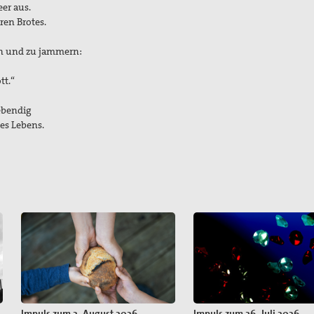
er aus.
ren Brotes.
ln und zu jammern:
tt.“
ebendig
es Lebens.
Impuls zum 2. August 2026
Impuls zum 26. Juli 2026