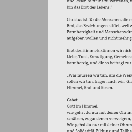
und Rosen hilft uns zu verstehen,
bin das Brot des Lebens.“
Christus ist für die Menschen, die 
Brot, das Beziehungen stiftet, wel
Barmherzigkeit und Menschenwürde.
aufgeben wollen und nicht mehr 
Brot des Himmels können wir nicht 
Liebe, Trost, Ermutigung, Gemeinscha
barmherzig, und die so beiträgt zur
„Was müssen wir tun, um die Werk
sollen wir tun, fragen auch wir. Gl
Himmel, Brot und Rosen.
Gebet
Gott im Himmel,
wie gehst du nur mit deiner Ohnma
schätzen, es gar denen verweigern
Wie gehst du nur mit deiner Ohnma
und Solidarität, Bildung und Teilh