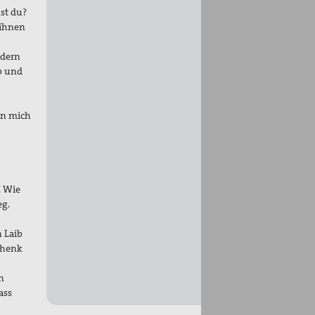
st du?
 ihnen
ndern
b und
an mich
. Wie
eg.
 Laib
schenk
n
ass