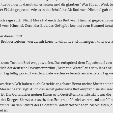
 tust du denn, damit wir es sehen und dir glauben? Was für ein Werk tu
r Wüste gegessen, wie es in der Schrift heißt: Brot vom Himmel gab er
 ich sage euch: Nicht Mose hat euch das Brot vom Himmel gegeben, so
rot vom Himmel. Denn das Brot, das Gott gibt, kommt vom Himmel hera
er dieses Brot!
as Brot des Lebens; wer zu mir kommt, wird nie mehr hungern, und wer 
 1.300 Tonnen Brot weggeworfen. Das entspricht dem Tagesbedarf von
klich der deutsche Dokumentarfilm „Taste the Waste“ aus dem Jahr 2011
n Tag billig gekauft werden, viele werfen es bereits am nächsten Tag w
wachsen. Wir haben auch Getreide angebaut. Bevor meine Mutter einen
m Messer bekreuzigt. Auch das selbst gebackene Brot empfand sie als Ge
h ist. Die Generation meiner Eltern und Großeltern kannte nicht nur die
 des Krieges. Sie wusste auch, dass Ernten gefährdet waren und ausfalle
r und um den Schutz der Felder und Gärten vor Schäden. Sie wussten, d
t ist.