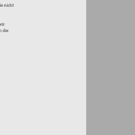
ie nicht
wir
n die