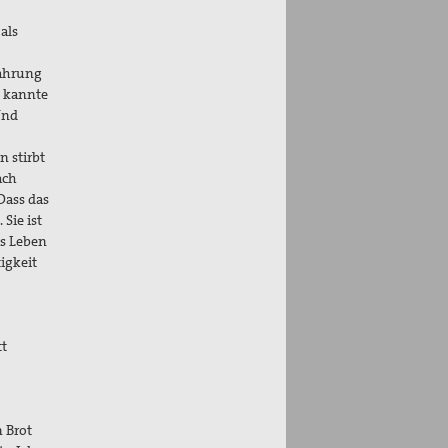
als
fahrung
h kannte
Und
n stirbt
ach
Dass das
Sie ist
as Leben
igkeit
tt
n Brot