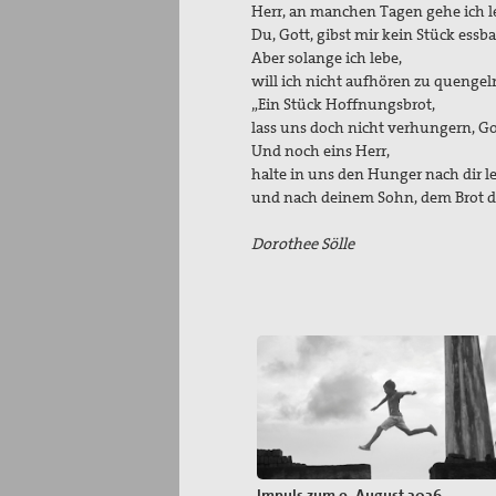
Herr, an manchen Tagen gehe ich le
Du, Gott, gibst mir kein Stück essba
Aber solange ich lebe,
will ich nicht aufhören zu quenge
„Ein Stück Hoffnungsbrot,
lass uns doch nicht verhungern, Go
Und noch eins Herr,
halte in uns den Hunger nach dir l
und nach deinem Sohn, dem Brot d
Dorothee Sölle
Impuls zum 9. August 2026