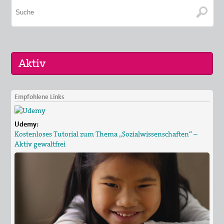
Empfohlene Links
16. Sep 2026
„Menschen der Gewaltfreiheit – erinnert in Ze…
Udemy:
17. Sep 2026
Kostenloses Tutorial zum Thema „Sozialwissenschaften“ –
Roter Faden Frieden-Generationsübergreifende …
Aktiv gewaltfrei