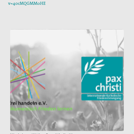
v=40cMQGMM0HE