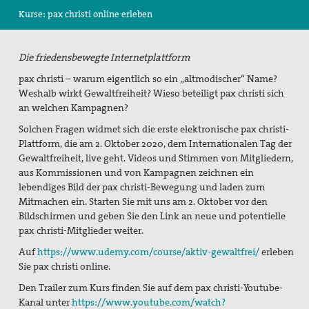
Kurse: pax christi online erleben
Suche
Die friedensbewegte Internetplattform
pax christi – warum eigentlich so ein „altmodischer“ Name?
Weshalb wirkt Gewaltfreiheit? Wieso beteiligt pax christi sich
an welchen Kampagnen?
Solchen Fragen widmet sich die erste elektronische pax christi-
Plattform, die am 2. Oktober 2020, dem Internationalen Tag der
Gewaltfreiheit, live geht. Videos und Stimmen von Mitgliedern,
aus Kommissionen und von Kampagnen zeichnen ein
lebendiges Bild der pax christi-Bewegung und laden zum
Mitmachen ein. Starten Sie mit uns am 2. Oktober vor den
Bildschirmen und geben Sie den Link an neue und potentielle
pax christi-Mitglieder weiter.
Auf
https://www.udemy.com/course/aktiv-gewaltfrei/
erleben
Sie pax christi online.
Den Trailer zum Kurs finden Sie auf dem pax christi-Youtube-
Kanal unter
https://www.youtube.com/watch?