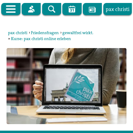
pax christi
Zur Startseite
pax christi
›
Friedensfragen
›
gewaltfrei wirkt.
»
Kurse: pax christi online erleben
pax christi Deutsche Sektion
Vor Ort
Themen
Kampagnen
Publikationen
Facebook
Kontakt
Impressum