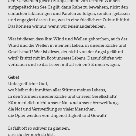
den EU-Wahlen gleicht Europa einem von rechten Winden
aufgepeitschten See. Es gilt, darin Ruhe zu bewahren, nicht den
einfachen Erklärungen und Parolen zu folgen, sondern gelassen
und engagiert das zu tun, was in eine friedlichere Zukunft führt.
Das können wir nur, wenn wir beieinanderbleiben.
Wer ist dieser, dass ihm Wind und Wellen gehorchen, auch der
Wind und die Wellen in meinem Leben, in unserer Kirche und
Gesellschaft? Wer ist dieser, der nicht von der Angst gelähmt
wird? Er sitzt mit im Boot unseres Lebens. Darauf dürfen wir
vertrauen und so das Leben mit all seinen Stürmen wagen.
Gebet
Unbegreiflicher Gott,
wo bleibst du inmitten aller Stürme meines Lebens,
in den Stürmen unserer Kirche und unserer Gesellschaft?
Kümmert dich nicht unsere Not und unsere Verzweiflung,
die Not und Verzweiflung so vieler Menschen,
die Opfer werden von Ungerechtigkeit und Gewalt?
Es fällt oft so schwer zu glauben,
dass du dennoch da bist,