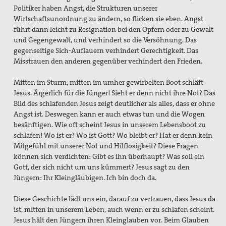
Politiker haben Angst, die Strukturen unserer
Wirtschaftsunordnung zu ändern, so flicken sie eben. Angst
führt dann leicht zu Resignation bei den Opfern oder zu Gewalt
und Gegengewalt, und verhindert so die Versöhnung. Das
gegenseitige Sich-Auflauern verhindert Gerechtigkeit. Das
Misstrauen den anderen gegenüber verhindert den Frieden.
Mitten im Sturm, mitten im umher gewirbelten Boot schläft
Jesus. Ärgerlich für die Jünger! Sieht er denn nicht ihre Not? Das
Bild des schlafenden Jesus zeigt deutlicher als alles, dass er ohne
Angst ist. Deswegen kann er auch etwas tun und die Wogen
besänftigen. Wie oft scheint Jesus in unserem Lebensboot zu
schlafen! Wo ist er? Wo ist Gott? Wo bleibt er? Hat er denn kein
Mitgefühl mit unserer Not und Hilflosigkeit? Diese Fragen
können sich verdichten: Gibt es ihn überhaupt? Was soll ein
Gott, der sich nicht um uns kümmert? Jesus sagt zu den
Jüngern: Ihr Kleingläubigen. Ich bin doch da.
Diese Geschichte lädt uns ein, darauf zu vertrauen, dass Jesus da
ist, mitten in unserem Leben, auch wenn er zu schlafen scheint.
Jesus hält den Jüngern ihren Kleinglauben vor. Beim Glauben