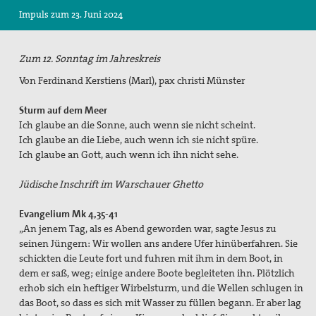
Impuls zum 23. Juni 2024
Suche
Zum 12. Sonntag im Jahreskreis
Von Ferdinand Kerstiens (Marl), pax christi Münster
Sturm auf dem Meer
Ich glaube an die Sonne, auch wenn sie nicht scheint.
Ich glaube an die Liebe, auch wenn ich sie nicht spüre.
Ich glaube an Gott, auch wenn ich ihn nicht sehe.
Jüdische Inschrift im Warschauer Ghetto
Evangelium Mk 4,35-41
„An jenem Tag, als es Abend geworden war, sagte Jesus zu
seinen Jüngern: Wir wollen ans andere Ufer hinüberfahren. Sie
schickten die Leute fort und fuhren mit ihm in dem Boot, in
dem er saß, weg; einige andere Boote begleiteten ihn. Plötzlich
erhob sich ein heftiger Wirbelsturm, und die Wellen schlugen in
das Boot, so dass es sich mit Wasser zu füllen begann. Er aber lag