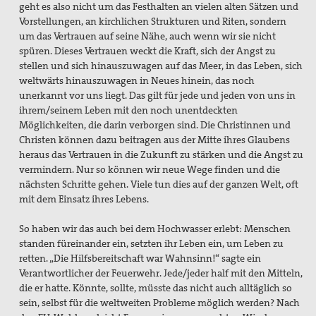
geht es also nicht um das Festhalten an vielen alten Sätzen und
Vorstellungen, an kirchlichen Strukturen und Riten, sondern
um das Vertrauen auf seine Nähe, auch wenn wir sie nicht
spüren. Dieses Vertrauen weckt die Kraft, sich der Angst zu
stellen und sich hinauszuwagen auf das Meer, in das Leben, sich
weltwärts hinauszuwagen in Neues hinein, das noch
unerkannt vor uns liegt. Das gilt für jede und jeden von uns in
ihrem/seinem Leben mit den noch unentdeckten
Möglichkeiten, die darin verborgen sind. Die Christinnen und
Christen können dazu beitragen aus der Mitte ihres Glaubens
heraus das Vertrauen in die Zukunft zu stärken und die Angst zu
vermindern. Nur so können wir neue Wege finden und die
nächsten Schritte gehen. Viele tun dies auf der ganzen Welt, oft
mit dem Einsatz ihres Lebens.
So haben wir das auch bei dem Hochwasser erlebt: Menschen
standen füreinander ein, setzten ihr Leben ein, um Leben zu
retten. „Die Hilfsbereitschaft war Wahnsinn!“ sagte ein
Verantwortlicher der Feuerwehr. Jede/jeder half mit den Mitteln,
die er hatte. Könnte, sollte, müsste das nicht auch alltäglich so
sein, selbst für die weltweiten Probleme möglich werden? Nach