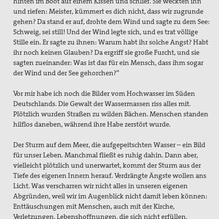
hinten im Boot auf einem Kissen und schlief. Sie weckten ihn
und riefen: Meister, kümmert es dich nicht, dass wir zugrunde
gehen? Da stand er auf, drohte dem Wind und sagte zu dem See:
Schweig, sei still! Und der Wind legte sich, und es trat völlige
Stille ein. Er sagte zu ihnen: Warum habt ihr solche Angst? Habt
ihr noch keinen Glauben? Da ergriff sie große Furcht, und sie
sagten zueinander: Was ist das für ein Mensch, dass ihm sogar
der Wind und der See gehorchen?“
Vor mir habe ich noch die Bilder vom Hochwasser im Süden
Deutschlands. Die Gewalt der Wassermassen riss alles mit.
Plötzlich wurden Straßen zu wilden Bächen. Menschen standen
hilflos daneben, während ihre Habe zerstört wurde.
Der Sturm auf dem Meer, die aufgepeitschten Wasser – ein Bild
für unser Leben. Manchmal fließt es ruhig dahin. Dann aber,
vielleicht plötzlich und unerwartet, kommt der Sturm aus der
Tiefe des eigenen Innern herauf. Verdrängte Ängste wollen ans
Licht. Was verscharren wir nicht alles in unseren eigenen
Abgründen, weil wir im Augenblick nicht damit leben können:
Enttäuschungen mit Menschen, auch mit der Kirche,
Verletzungen, Lebenshoffnungen, die sich nicht erfüllen,