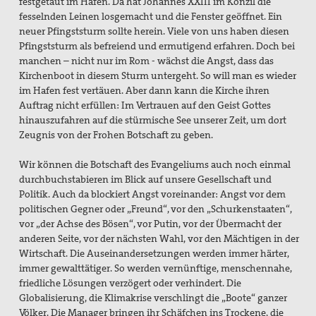
festgetäut im Hafen. Da hat Johannes XXIII im Konzil die
fesselnden Leinen losgemacht und die Fenster geöffnet. Ein
neuer Pfingststurm sollte herein. Viele von uns haben diesen
Pfingststurm als befreiend und ermutigend erfahren. Doch bei
manchen – nicht nur im Rom - wächst die Angst, dass das
Kirchenboot in diesem Sturm untergeht. So will man es wieder
im Hafen fest vertäuen. Aber dann kann die Kirche ihren
Auftrag nicht erfüllen: Im Vertrauen auf den Geist Gottes
hinauszufahren auf die stürmische See unserer Zeit, um dort
Zeugnis von der Frohen Botschaft zu geben.
Wir können die Botschaft des Evangeliums auch noch einmal
durchbuchstabieren im Blick auf unsere Gesellschaft und
Politik. Auch da blockiert Angst voreinander: Angst vor dem
politischen Gegner oder „Freund“, vor den „Schurkenstaaten“,
vor „der Achse des Bösen“, vor Putin, vor der Übermacht der
anderen Seite, vor der nächsten Wahl, vor den Mächtigen in der
Wirtschaft. Die Auseinandersetzungen werden immer härter,
immer gewalttätiger. So werden vernünftige, menschennahe,
friedliche Lösungen verzögert oder verhindert. Die
Globalisierung, die Klimakrise verschlingt die „Boote“ ganzer
Völker. Die Manager bringen ihr Schäfchen ins Trockene, die