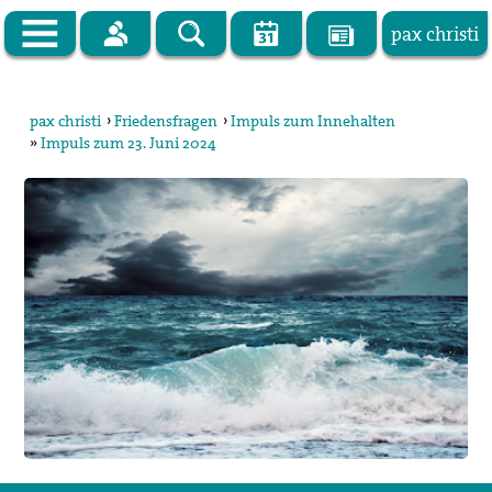
pax christi
Zur Startseite
pax christi
›
Friedensfragen
›
Impuls zum Innehalten
»
Impuls zum 23. Juni 2024
pax christi Deutsche Sektion
Vor Ort
Themen
Kampagnen
Publikationen
Facebook
Kontakt
Impressum