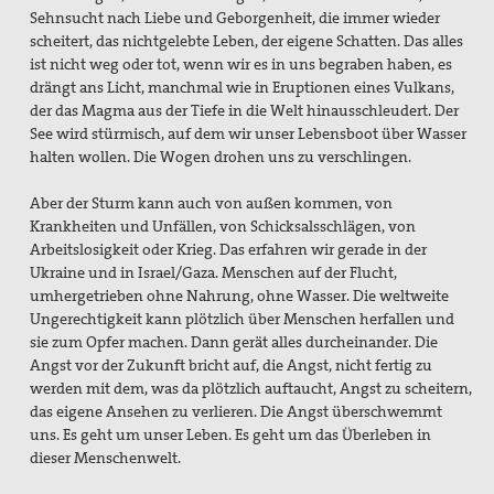
Sehnsucht nach Liebe und Geborgenheit, die immer wieder
scheitert, das nichtgelebte Leben, der eigene Schatten. Das alles
ist nicht weg oder tot, wenn wir es in uns begraben haben, es
drängt ans Licht, manchmal wie in Eruptionen eines Vulkans,
der das Magma aus der Tiefe in die Welt hinausschleudert. Der
See wird stürmisch, auf dem wir unser Lebensboot über Wasser
halten wollen. Die Wogen drohen uns zu verschlingen.
Aber der Sturm kann auch von außen kommen, von
Krankheiten und Unfällen, von Schicksalsschlägen, von
Arbeitslosigkeit oder Krieg. Das erfahren wir gerade in der
Ukraine und in Israel/Gaza. Menschen auf der Flucht,
umhergetrieben ohne Nahrung, ohne Wasser. Die weltweite
Ungerechtigkeit kann plötzlich über Menschen herfallen und
sie zum Opfer machen. Dann gerät alles durcheinander. Die
Angst vor der Zukunft bricht auf, die Angst, nicht fertig zu
werden mit dem, was da plötzlich auftaucht, Angst zu scheitern,
das eigene Ansehen zu verlieren. Die Angst überschwemmt
uns. Es geht um unser Leben. Es geht um das Überleben in
dieser Menschenwelt.