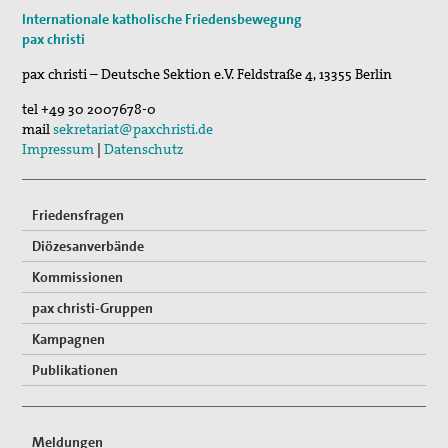
16. Sep 2026
Internationale katholische Friedensbewegung
„Menschen der Gewaltfreiheit – erinnert in Ze…
pax christi
17. Sep 2026
pax christi – Deutsche Sektion e.V.
Feldstraße 4
,
13355
Berlin
Roter Faden Frieden-Generationsübergreifende …
tel
+49 30 2007678-0
mail
sekretariat@paxchristi.de
Impressum
|
Datenschutz
Friedensfragen
Diözesanverbände
Kommissionen
pax christi-Gruppen
Kampagnen
Publikationen
Meldungen