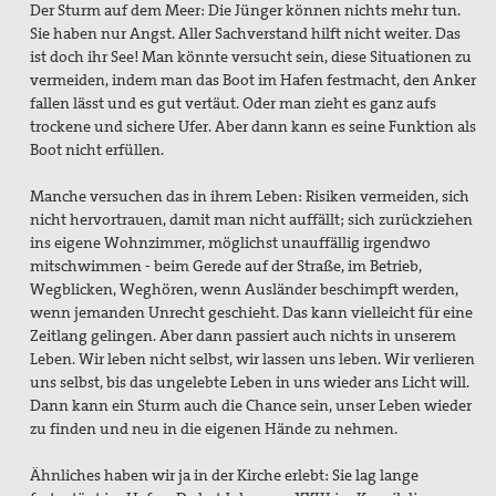
Der Sturm auf dem Meer: Die Jünger können nichts mehr tun.
Sie haben nur Angst. Aller Sachverstand hilft nicht weiter. Das
ist doch ihr See! Man könnte versucht sein, diese Situationen zu
vermeiden, indem man das Boot im Hafen festmacht, den Anker
fallen lässt und es gut vertäut. Oder man zieht es ganz aufs
trockene und sichere Ufer. Aber dann kann es seine Funktion als
Boot nicht erfüllen.
Manche versuchen das in ihrem Leben: Risiken vermeiden, sich
nicht hervortrauen, damit man nicht auffällt; sich zurückziehen
ins eigene Wohnzimmer, möglichst unauffällig irgendwo
mitschwimmen - beim Gerede auf der Straße, im Betrieb,
Wegblicken, Weghören, wenn Ausländer beschimpft werden,
wenn jemanden Unrecht geschieht. Das kann vielleicht für eine
Zeitlang gelingen. Aber dann passiert auch nichts in unserem
Leben. Wir leben nicht selbst, wir lassen uns leben. Wir verlieren
uns selbst, bis das ungelebte Leben in uns wieder ans Licht will.
Dann kann ein Sturm auch die Chance sein, unser Leben wieder
zu finden und neu in die eigenen Hände zu nehmen.
Ähnliches haben wir ja in der Kirche erlebt: Sie lag lange