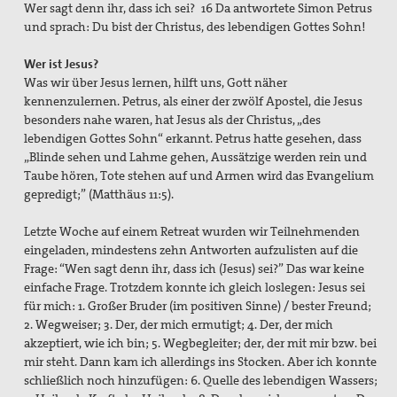
Wer sagt denn ihr, dass ich sei? 16 Da antwortete Simon Petrus
und sprach: Du bist der Christus, des lebendigen Gottes Sohn!
Wer ist Jesus?
Was wir über Jesus lernen, hilft uns, Gott näher
kennenzulernen. Petrus, als einer der zwölf Apostel, die Jesus
besonders nahe waren, hat Jesus als der Christus, „des
lebendigen Gottes Sohn“ erkannt. Petrus hatte gesehen, dass
„Blinde sehen und Lahme gehen, Aussätzige werden rein und
Taube hören, Tote stehen auf und Armen wird das Evangelium
gepredigt;” (Matthäus 11:5).
Letzte Woche auf einem Retreat wurden wir Teilnehmenden
eingeladen, mindestens zehn Antworten aufzulisten auf die
Frage: “Wen sagt denn ihr, dass ich (Jesus) sei?” Das war keine
einfache Frage. Trotzdem konnte ich gleich loslegen: Jesus sei
für mich: 1. Großer Bruder (im positiven Sinne) / bester Freund;
2. Wegweiser; 3. Der, der mich ermutigt; 4. Der, der mich
akzeptiert, wie ich bin; 5. Wegbegleiter; der, der mit mir bzw. bei
mir steht. Dann kam ich allerdings ins Stocken. Aber ich konnte
schließlich noch hinzufügen: 6. Quelle des lebendigen Wassers;