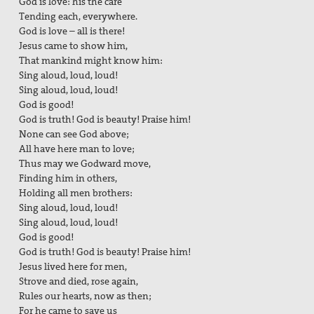
God is love: his the care
Tending each, everywhere.
God is love – all is there!
Jesus came to show him,
That mankind might know him:
Sing aloud, loud, loud!
Sing aloud, loud, loud!
God is good!
God is truth! God is beauty! Praise him!
None can see God above;
All have here man to love;
Thus may we Godward move,
Finding him in others,
Holding all men brothers:
Sing aloud, loud, loud!
Sing aloud, loud, loud!
God is good!
God is truth! God is beauty! Praise him!
Jesus lived here for men,
Strove and died, rose again,
Rules our hearts, now as then;
For he came to save us