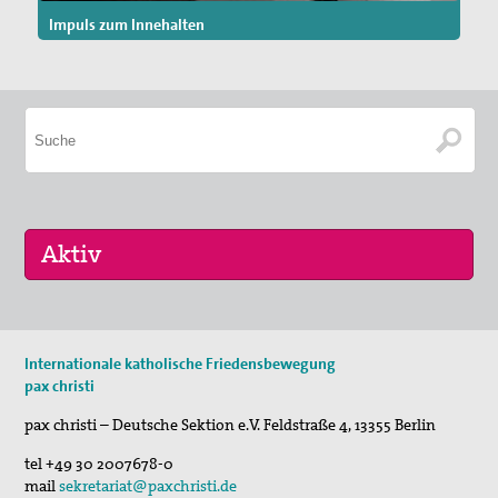
Impuls zum Innehalten
16. Sep 2026
Internationale katholische Friedensbewegung
„Menschen der Gewaltfreiheit – erinnert in Ze…
pax christi
17. Sep 2026
pax christi – Deutsche Sektion e.V.
Feldstraße 4
,
13355
Berlin
Roter Faden Frieden-Generationsübergreifende …
tel
+49 30 2007678-0
mail
sekretariat@paxchristi.de