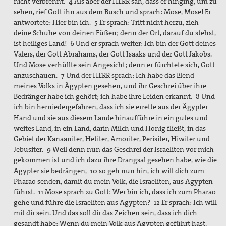
nicht verbrennt. 4 Als aber der HERR sah, dass er hinging, um zu
sehen, rief Gott ihn aus dem Busch und sprach: Mose, Mose! Er
antwortete: Hier bin ich. 5 Er sprach: Tritt nicht herzu, zieh
deine Schuhe von deinen Füßen; denn der Ort, darauf du stehst,
ist heiliges Land! 6 Und er sprach weiter: Ich bin der Gott deines
Vaters, der Gott Abrahams, der Gott Isaaks und der Gott Jakobs.
Und Mose verhüllte sein Angesicht; denn er fürchtete sich, Gott
anzuschauen. 7 Und der HERR sprach: Ich habe das Elend
meines Volks in Ägypten gesehen, und ihr Geschrei über ihre
Bedränger habe ich gehört; ich habe ihre Leiden erkannt. 8 Und
ich bin herniedergefahren, dass ich sie errette aus der Ägypter
Hand und sie aus diesem Lande hinaufführe in ein gutes und
weites Land, in ein Land, darin Milch und Honig fließt, in das
Gebiet der Kanaaniter, Hetiter, Amoriter, Perisiter, Hiwiter und
Jebusiter. 9 Weil denn nun das Geschrei der Israeliten vor mich
gekommen ist und ich dazu ihre Drangsal gesehen habe, wie die
Ägypter sie bedrängen, 10 so geh nun hin, ich will dich zum
Pharao senden, damit du mein Volk, die Israeliten, aus Ägypten
führst. 11 Mose sprach zu Gott: Wer bin ich, dass ich zum Pharao
gehe und führe die Israeliten aus Ägypten? 12 Er sprach: Ich will
mit dir sein. Und das soll dir das Zeichen sein, dass ich dich
gesandt habe: Wenn du mein Volk aus Ägypten geführt hast,