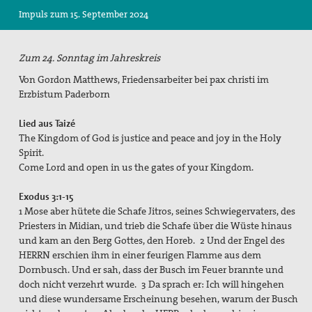
Impuls zum 15. September 2024
Suche
Zum 24. Sonntag im Jahreskreis
Von Gordon Matthews, Friedensarbeiter bei pax christi im
Erzbistum Paderborn
Lied aus Taizé
The Kingdom of God is justice and peace and joy in the Holy
Spirit.
Come Lord and open in us the gates of your Kingdom.
Exodus 3:1-15
1 Mose aber hütete die Schafe Jitros, seines Schwiegervaters, des
Priesters in Midian, und trieb die Schafe über die Wüste hinaus
und kam an den Berg Gottes, den Horeb. 2 Und der Engel des
HERRN erschien ihm in einer feurigen Flamme aus dem
Dornbusch. Und er sah, dass der Busch im Feuer brannte und
doch nicht verzehrt wurde. 3 Da sprach er: Ich will hingehen
und diese wundersame Erscheinung besehen, warum der Busch