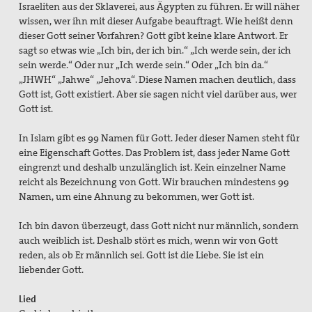
Israeliten aus der Sklaverei, aus Ägypten zu führen. Er will näher
wissen, wer ihn mit dieser Aufgabe beauftragt. Wie heißt denn
dieser Gott seiner Vorfahren? Gott gibt keine klare Antwort. Er
sagt so etwas wie „Ich bin, der ich bin.“ „Ich werde sein, der ich
sein werde.“ Oder nur „Ich werde sein.“ Oder „Ich bin da.“
„JHWH“ „Jahwe“ „Jehova“. Diese Namen machen deutlich, dass
Gott ist, Gott existiert. Aber sie sagen nicht viel darüber aus, wer
Gott ist.
In Islam gibt es 99 Namen für Gott. Jeder dieser Namen steht für
eine Eigenschaft Gottes. Das Problem ist, dass jeder Name Gott
eingrenzt und deshalb unzulänglich ist. Kein einzelner Name
reicht als Bezeichnung von Gott. Wir brauchen mindestens 99
Namen, um eine Ahnung zu bekommen, wer Gott ist.
Ich bin davon überzeugt, dass Gott nicht nur männlich, sondern
auch weiblich ist. Deshalb stört es mich, wenn wir von Gott
reden, als ob Er männlich sei. Gott ist die Liebe. Sie ist ein
liebender Gott.
Lied