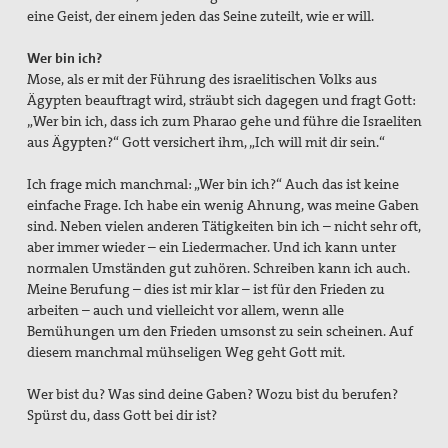
eine Geist, der einem jeden das Seine zuteilt, wie er will.
Wer bin ich?
Mose, als er mit der Führung des israelitischen Volks aus
Ägypten beauftragt wird, sträubt sich dagegen und fragt Gott:
„Wer bin ich, dass ich zum Pharao gehe und führe die Israeliten
aus Ägypten?“ Gott versichert ihm, „Ich will mit dir sein.“
Ich frage mich manchmal: „Wer bin ich?“ Auch das ist keine
einfache Frage. Ich habe ein wenig Ahnung, was meine Gaben
sind. Neben vielen anderen Tätigkeiten bin ich – nicht sehr oft,
aber immer wieder – ein Liedermacher. Und ich kann unter
normalen Umständen gut zuhören. Schreiben kann ich auch.
Meine Berufung – dies ist mir klar – ist für den Frieden zu
arbeiten – auch und vielleicht vor allem, wenn alle
Bemühungen um den Frieden umsonst zu sein scheinen. Auf
diesem manchmal mühseligen Weg geht Gott mit.
Wer bist du? Was sind deine Gaben? Wozu bist du berufen?
Spürst du, dass Gott bei dir ist?