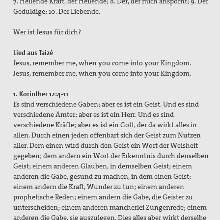
7. Heilende Kraft, der Heilende; 8. Der, der mich anspornt; 9. Der
Geduldige; 10. Der Liebende.
Wer ist Jesus für dich?
Lied aus Taizé
Jesus, remember me, when you come into your Kingdom.
Jesus, remember me, when you come into your Kingdom.
1. Korinther 12:4-11
Es sind verschiedene Gaben; aber es ist ein Geist. Und es sind
verschiedene Ämter; aber es ist ein Herr. Und es sind
verschiedene Kräfte; aber es ist ein Gott, der da wirkt alles in
allen. Durch einen jeden offenbart sich der Geist zum Nutzen
aller. Dem einen wird durch den Geist ein Wort der Weisheit
gegeben; dem andern ein Wort der Erkenntnis durch denselben
Geist; einem anderen Glauben, in demselben Geist; einem
anderen die Gabe, gesund zu machen, in dem einen Geist;
einem andern die Kraft, Wunder zu tun; einem anderen
prophetische Reden; einem andern die Gabe, die Geister zu
unterscheiden; einem anderen mancherlei Zungenrede; einem
anderen die Gabe, sie auszulegen. Dies alles aber wirkt derselbe