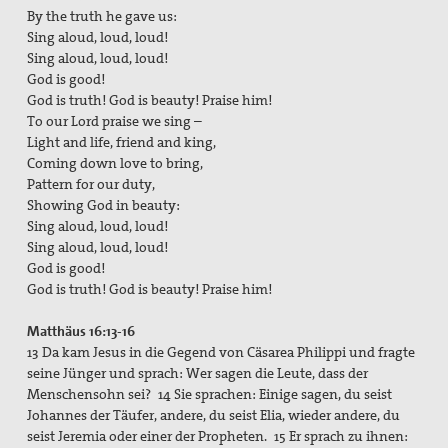
By the truth he gave us:
Sing aloud, loud, loud!
Sing aloud, loud, loud!
God is good!
God is truth! God is beauty! Praise him!
To our Lord praise we sing –
Light and life, friend and king,
Coming down love to bring,
Pattern for our duty,
Showing God in beauty:
Sing aloud, loud, loud!
Sing aloud, loud, loud!
God is good!
God is truth! God is beauty! Praise him!
Matthäus 16:13-16
13 Da kam Jesus in die Gegend von Cäsarea Philippi und fragte
seine Jünger und sprach: Wer sagen die Leute, dass der
Menschensohn sei? 14 Sie sprachen: Einige sagen, du seist
Johannes der Täufer, andere, du seist Elia, wieder andere, du
seist Jeremia oder einer der Propheten. 15 Er sprach zu ihnen: