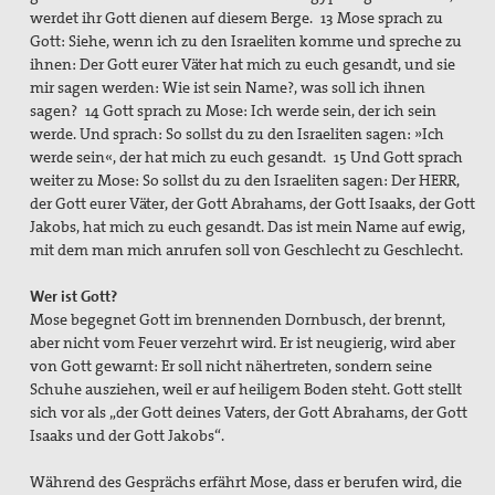
werdet ihr Gott dienen auf diesem Berge. 13 Mose sprach zu
Gott: Siehe, wenn ich zu den Israeliten komme und spreche zu
ihnen: Der Gott eurer Väter hat mich zu euch gesandt, und sie
mir sagen werden: Wie ist sein Name?, was soll ich ihnen
sagen? 14 Gott sprach zu Mose: Ich werde sein, der ich sein
werde. Und sprach: So sollst du zu den Israeliten sagen: »Ich
werde sein«, der hat mich zu euch gesandt. 15 Und Gott sprach
weiter zu Mose: So sollst du zu den Israeliten sagen: Der HERR,
der Gott eurer Väter, der Gott Abrahams, der Gott Isaaks, der Gott
Jakobs, hat mich zu euch gesandt. Das ist mein Name auf ewig,
mit dem man mich anrufen soll von Geschlecht zu Geschlecht.
Wer ist Gott?
Mose begegnet Gott im brennenden Dornbusch, der brennt,
aber nicht vom Feuer verzehrt wird. Er ist neugierig, wird aber
von Gott gewarnt: Er soll nicht nähertreten, sondern seine
Schuhe ausziehen, weil er auf heiligem Boden steht. Gott stellt
sich vor als „der Gott deines Vaters, der Gott Abrahams, der Gott
Isaaks und der Gott Jakobs“.
Während des Gesprächs erfährt Mose, dass er berufen wird, die