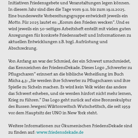
Initiativen Friedensgebete und Veranstaltungen legen können.
In diesem Jahr sind dies die Tage vom 9.11. bis zum 19.11.2025.
Eine bundesweite Vorbereitungsgruppe entwickelt jeweils ein
Motto. Für 2025 lautet es: „Komm den Frieden wecken“. Und es
wird jeweils ein 50-seitiges Arbeitsheft erstellt mit vielen guten
Anregungen für konkrete Friedensarbeit und Informationen zu
aktuellen Entwicklungen z.B. bzgl. Aufrüstung und
Abschreckung.
Von Anfang an war der Schmied, der ein Schwert umschmiedet,
das Kennzeichen der FriedensDekade. Dieses Logo „Schwerter zu
Pflugscharen“ erinnert an die biblische Verheißung im Buch
Micha 4,3: „Sie werden ihre Schwerter zu Pflugscharen und ihre
Spieße zu Sicheln machen. Es wird kein Volk wider das andere
das Schwert erheben, und sie werden hinfort nicht mehr lernen,
Krieg zu führen.“ Das Logo geht zurück auf eine Bronzeskulptur
des Russen Jewgeni Wiktorowitsch Wutschetitsch, die seit 1959
vor dem Hauptsitz der UNO in New York steht.
Weitere Informationen zur Ökumenischen FriedensDekade sind
zu finden auf:
www.friedensdekade.de