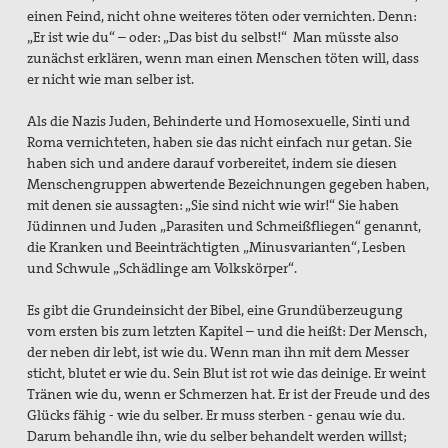
einen Feind, nicht ohne weiteres töten oder vernichten. Denn:
„Er ist wie du“ – oder: „Das bist du selbst!“ Man müsste also
zunächst erklären, wenn man einen Menschen töten will, dass
er nicht wie man selber ist.
Als die Nazis Juden, Behinderte und Homosexuelle, Sinti und
Roma vernichteten, haben sie das nicht einfach nur getan. Sie
haben sich und andere darauf vorbereitet, indem sie diesen
Menschengruppen abwertende Bezeichnungen gegeben haben,
mit denen sie aussagten: „Sie sind nicht wie wir!“ Sie haben
Jüdinnen und Juden „Parasiten und Schmeißfliegen“ genannt,
die Kranken und Beeinträchtigten „Minusvarianten“, Lesben
und Schwule „Schädlinge am Volkskörper“.
Es gibt die Grundeinsicht der Bibel, eine Grundüberzeugung
vom ersten bis zum letzten Kapitel – und die heißt: Der Mensch,
der neben dir lebt, ist wie du. Wenn man ihn mit dem Messer
sticht, blutet er wie du. Sein Blut ist rot wie das deinige. Er weint
Tränen wie du, wenn er Schmerzen hat. Er ist der Freude und des
Glücks fähig - wie du selber. Er muss sterben - genau wie du.
Darum behandle ihn, wie du selber behandelt werden willst;