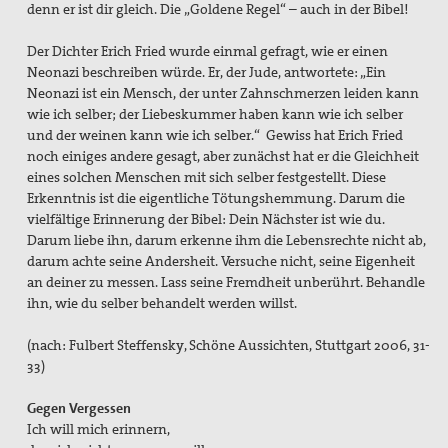
denn er ist dir gleich. Die „Goldene Regel“ – auch in der Bibel!
Der Dichter Erich Fried wurde einmal gefragt, wie er einen
Neonazi beschreiben würde. Er, der Jude, antwortete: „Ein
Neonazi ist ein Mensch, der unter Zahnschmerzen leiden kann
wie ich selber; der Liebeskummer haben kann wie ich selber
und der weinen kann wie ich selber.“ Gewiss hat Erich Fried
noch einiges andere gesagt, aber zunächst hat er die Gleichheit
eines solchen Menschen mit sich selber festgestellt. Diese
Erkenntnis ist die eigentliche Tötungshemmung. Darum die
vielfältige Erinnerung der Bibel: Dein Nächster ist wie du.
Darum liebe ihn, darum erkenne ihm die Lebensrechte nicht ab,
darum achte seine Andersheit. Versuche nicht, seine Eigenheit
an deiner zu messen. Lass seine Fremdheit unberührt. Behandle
ihn, wie du selber behandelt werden willst.
(nach: Fulbert Steffensky, Schöne Aussichten, Stuttgart 2006, 31-
33)
Gegen Vergessen
Ich will mich erinnern,