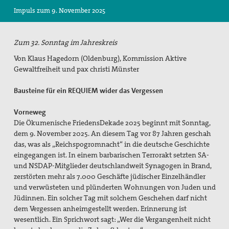
Impuls zum 9. November 2025
Suche
Zum 32. Sonntag im Jahreskreis
Von Klaus Hagedorn (Oldenburg), Kommission Aktive
Gewaltfreiheit und pax christi Münster
Bausteine für ein REQUIEM wider das Vergessen
Vorneweg
Die Ökumenische FriedensDekade 2025 beginnt mit Sonntag,
dem 9. November 2025. An diesem Tag vor 87 Jahren geschah
das, was als „Reichspogromnacht“ in die deutsche Geschichte
eingegangen ist. In einem barbarischen Terrorakt setzten SA-
und NSDAP-Mitglieder deutschlandweit Synagogen in Brand,
zerstörten mehr als 7.000 Geschäfte jüdischer Einzelhändler
und verwüsteten und plünderten Wohnungen von Juden und
Jüdinnen. Ein solcher Tag mit solchem Geschehen darf nicht
dem Vergessen anheimgestellt werden. Erinnerung ist
wesentlich. Ein Sprichwort sagt: „Wer die Vergangenheit nicht