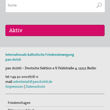
16. Sep 2026
Internationale katholische Friedensbewegung
„Menschen der Gewaltfreiheit – erinnert in Ze…
pax christi
17. Sep 2026
pax christi – Deutsche Sektion e.V.
Feldstraße 4
,
13355
Berlin
Roter Faden Frieden-Generationsübergreifende …
tel
+49 30 2007678-0
mail
sekretariat@paxchristi.de
Impressum
|
Datenschutz
Friedensfragen