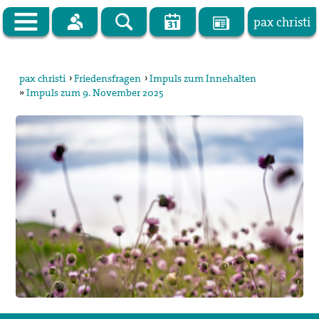
pax christi
Zur Startseite
pax christi
›
Friedensfragen
›
Impuls zum Innehalten
»
Impuls zum 9. November 2025
pax christi Deutsche Sektion
Vor Ort
Themen
Kampagnen
Publikationen
Facebook
Kontakt
Impressum