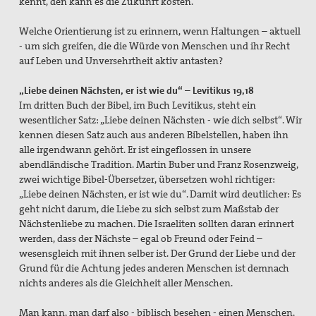
kennt, den kann es die Zukunft kosten.“
Welche Orientierung ist zu erinnern, wenn Haltungen – aktuell
- um sich greifen, die die Würde von Menschen und ihr Recht
auf Leben und Unversehrtheit aktiv antasten?
„Liebe deinen Nächsten, er ist wie du“ – Levitikus 19,18
Im dritten Buch der Bibel, im Buch Levitikus, steht ein
wesentlicher Satz: „Liebe deinen Nächsten - wie dich selbst“. Wir
kennen diesen Satz auch aus anderen Bibelstellen, haben ihn
alle irgendwann gehört. Er ist eingeflossen in unsere
abendländische Tradition. Martin Buber und Franz Rosenzweig,
zwei wichtige Bibel-Übersetzer, übersetzen wohl richtiger:
„Liebe deinen Nächsten, er ist wie du“. Damit wird deutlicher: Es
geht nicht darum, die Liebe zu sich selbst zum Maßstab der
Nächstenliebe zu machen. Die Israeliten sollten daran erinnert
werden, dass der Nächste – egal ob Freund oder Feind –
wesensgleich mit ihnen selber ist. Der Grund der Liebe und der
Grund für die Achtung jedes anderen Menschen ist demnach
nichts anderes als die Gleichheit aller Menschen.
Man kann, man darf also - biblisch besehen - einen Menschen,