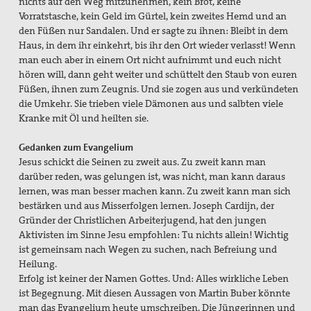
nichts auf den Weg mitzunehmen, kein Brot, keine
Vorratstasche, kein Geld im Gürtel, kein zweites Hemd und an
den Füßen nur Sandalen. Und er sagte zu ihnen: Bleibt in dem
Haus, in dem ihr einkehrt, bis ihr den Ort wieder verlasst! Wenn
man euch aber in einem Ort nicht aufnimmt und euch nicht
hören will, dann geht weiter und schüttelt den Staub von euren
Füßen, ihnen zum Zeugnis. Und sie zogen aus und verkündeten
die Umkehr. Sie trieben viele Dämonen aus und salbten viele
Kranke mit Öl und heilten sie.
Gedanken zum Evangelium
Jesus schickt die Seinen zu zweit aus. Zu zweit kann man
darüber reden, was gelungen ist, was nicht, man kann daraus
lernen, was man besser machen kann. Zu zweit kann man sich
bestärken und aus Misserfolgen lernen. Joseph Cardijn, der
Gründer der Christlichen Arbeiterjugend, hat den jungen
Aktivisten im Sinne Jesu empfohlen: Tu nichts allein! Wichtig
ist gemeinsam nach Wegen zu suchen, nach Befreiung und
Heilung.
Erfolg ist keiner der Namen Gottes. Und: Alles wirkliche Leben
ist Begegnung. Mit diesen Aussagen von Martin Buber könnte
man das Evangelium heute umschreiben. Die Jüngerinnen und