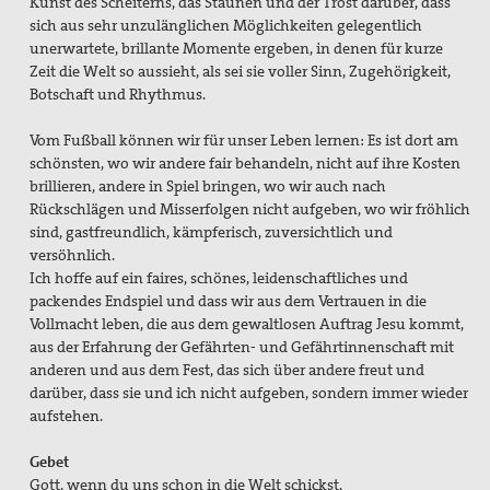
Kunst des Scheiterns, das Staunen und der Trost darüber, dass
sich aus sehr unzulänglichen Möglichkeiten gelegentlich
unerwartete, brillante Momente ergeben, in denen für kurze
Zeit die Welt so aussieht, als sei sie voller Sinn, Zugehörigkeit,
Botschaft und Rhythmus.
Vom Fußball können wir für unser Leben lernen: Es ist dort am
schönsten, wo wir andere fair behandeln, nicht auf ihre Kosten
brillieren, andere in Spiel bringen, wo wir auch nach
Rückschlägen und Misserfolgen nicht aufgeben, wo wir fröhlich
sind, gastfreundlich, kämpferisch, zuversichtlich und
versöhnlich.
Ich hoffe auf ein faires, schönes, leidenschaftliches und
packendes Endspiel und dass wir aus dem Vertrauen in die
Vollmacht leben, die aus dem gewaltlosen Auftrag Jesu kommt,
aus der Erfahrung der Gefährten- und Gefährtinnenschaft mit
anderen und aus dem Fest, das sich über andere freut und
darüber, dass sie und ich nicht aufgeben, sondern immer wieder
aufstehen.
Gebet
Gott, wenn du uns schon in die Welt schickst,