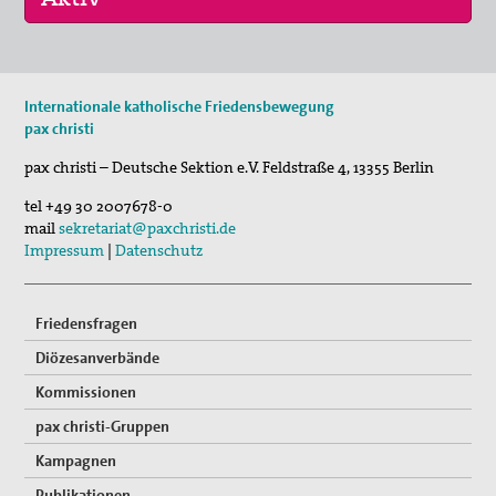
16. Sep 2026
Internationale katholische Friedensbewegung
„Menschen der Gewaltfreiheit – erinnert in Ze…
pax christi
17. Sep 2026
pax christi – Deutsche Sektion e.V.
Feldstraße 4
,
13355
Berlin
Roter Faden Frieden-Generationsübergreifende …
tel
+49 30 2007678-0
mail
sekretariat@paxchristi.de
Impressum
|
Datenschutz
Friedensfragen
Diözesanverbände
Kommissionen
pax christi-Gruppen
Kampagnen
Publikationen