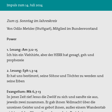
Impuls zum 14. Juli 2024
Suche
Zum 15. Sonntag im Jahreskreis
Von Odilo Metzler (Stuttgart), Mitglied im Bundesvorstand
Power
1. Lesung: Am 7,12-15
Ich bin ein Viehhirte, aber der HERR hat gesagt, geh und
prophezeie
2. Lesung: Eph 1,3-14
Er hat uns bestimmt, seine Söhne und Töchter zu werden und
seine Erben
Evangelium: Mk 6,7-13
In jener Zeit rief Jesus die Zwölf zu sich und sandte sie aus,
jeweils zwei zusammen. Er gab ihnen Vollmacht über die
unreinen Geister und er gebot ihnen, außer einem Wanderstab