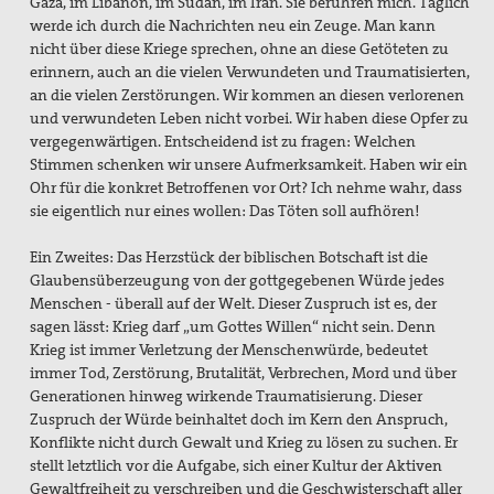
Gaza, im Libanon, im Sudan, im Iran. Sie berühren mich. Täglich
werde ich durch die Nachrichten neu ein Zeuge. Man kann
nicht über diese Kriege sprechen, ohne an diese Getöteten zu
erinnern, auch an die vielen Verwundeten und Traumatisierten,
an die vielen Zerstörungen. Wir kommen an diesen verlorenen
und verwundeten Leben nicht vorbei. Wir haben diese Opfer zu
vergegenwärtigen. Entscheidend ist zu fragen: Welchen
Stimmen schenken wir unsere Aufmerksamkeit. Haben wir ein
Ohr für die konkret Betroffenen vor Ort? Ich nehme wahr, dass
sie eigentlich nur eines wollen: Das Töten soll aufhören!
Ein Zweites: Das Herzstück der biblischen Botschaft ist die
Glaubensüberzeugung von der gottgegebenen Würde jedes
Menschen - überall auf der Welt. Dieser Zuspruch ist es, der
sagen lässt: Krieg darf „um Gottes Willen“ nicht sein. Denn
Krieg ist immer Verletzung der Menschenwürde, bedeutet
immer Tod, Zerstörung, Brutalität, Verbrechen, Mord und über
Generationen hinweg wirkende Traumatisierung. Dieser
Zuspruch der Würde beinhaltet doch im Kern den Anspruch,
Konflikte nicht durch Gewalt und Krieg zu lösen zu suchen. Er
stellt letztlich vor die Aufgabe, sich einer Kultur der Aktiven
Gewaltfreiheit zu verschreiben und die Geschwisterschaft aller