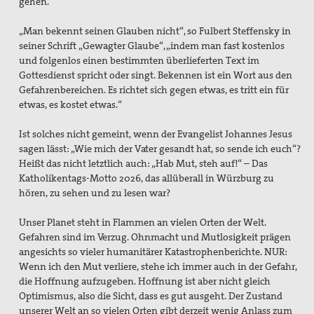
gehen.
„Man bekennt seinen Glauben nicht“, so Fulbert Steffensky in
seiner Schrift „Gewagter Glaube“, „indem man fast kostenlos
und folgenlos einen bestimmten überlieferten Text im
Gottesdienst spricht oder singt. Bekennen ist ein Wort aus den
Gefahrenbereichen. Es richtet sich gegen etwas, es tritt ein für
etwas, es kostet etwas.“
Ist solches nicht gemeint, wenn der Evangelist Johannes Jesus
sagen lässt: „Wie mich der Vater gesandt hat, so sende ich euch“?
Heißt das nicht letztlich auch: „Hab Mut, steh auf!“ – Das
Katholikentags-Motto 2026, das allüberall in Würzburg zu
hören, zu sehen und zu lesen war?
Unser Planet steht in Flammen an vielen Orten der Welt.
Gefahren sind im Verzug. Ohnmacht und Mutlosigkeit prägen
angesichts so vieler humanitärer Katastrophenberichte. NUR:
Wenn ich den Mut verliere, stehe ich immer auch in der Gefahr,
die Hoffnung aufzugeben. Hoffnung ist aber nicht gleich
Optimismus, also die Sicht, dass es gut ausgeht. Der Zustand
unserer Welt an so vielen Orten gibt derzeit wenig Anlass zum