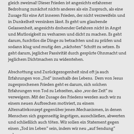
gleich zweimal! Dieser Frieden ist angesichts erfahrener
Bedrohung zunächst nichts anderes als ein Zuspruch, als eine
Zusage für eine Art inneren Frieden, der nicht verzweifeln und
in Dunkelheit versinken lässt. Es geht um glaubende
Gelassenheit, angesichts drohender Gefahren nicht in Angst
und Mutlosigkeit zu verharren und dicht zu machen. Es geht
darum, furchtlos die Dinge zu betrachten und zu prüfen und
sodann klug und mutig den „nächsten“ Schritt zu setzen. Es
geht darum, jeglicher Passivität durch gespürte Ohnmacht und
jeglichem Dichtmachen zu widerstehen.
Abschottung und Zurückgezogenheit sind oft ja auch
Erfahrungen von „Tod“ innerhalb des Lebens. Dem von Jesus
zugesprochenen Frieden geht es darum, sich solchen
Erfahrungen von Tod zu Lebzeiten, also „vor der Zeit“ zu
verweigern. Mit der Zusage des Friedens werden auch wir zu
einem neuen Aufbrechen motiviert, zu einem
Alternativkonzept gegenüber jenen Mechanismen, in denen
Menschen sich gegenseitig ängstigen, ausschließen, abwerten
und schließlich auch töten. Wir sollen ein Statement gegen
einen „Tod im Leben“ sein, indem wir neu „auf Sendung“