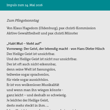
Impuls zum 24. Mai 2026
Suche
Zum Pfingstsonntag
Von Klaus Hagedorn (Oldenburg), pax christi-Kommission
Aktive Gewaltfreiheit und pax christi Münster
„Habt Mut – Steht auf“
Vorneweg: Der Geist, der lebendig macht - von Hans Dieter Hüsch
Der Heilige Geist ist unsichtbar.
Und der Heilige Geist ist nicht nur unsichtbar.
Der ist oft auch nicht erkennbar,
denn seine Welt ist fassungslos,
teilweise sogar sprachenlos,
für viele sogar aussichtslos.
Er ist von wolkenloser Musikalität
und wenn man ihn wiegen könnte -
ganz leicht – und deshalb so schwierig.
Je leichter der Heilige Geist,
desto mehr steckt in ihm. …