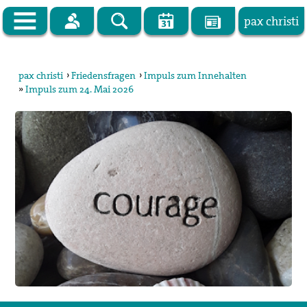
pax christi
Zur Startseite
pax christi
›
Friedensfragen
›
Impuls zum Innehalten
»
Impuls zum 24. Mai 2026
pax christi Deutsche Sektion
Vor Ort
Themen
Kampagnen
Publikationen
Facebook
Kontakt
Impressum