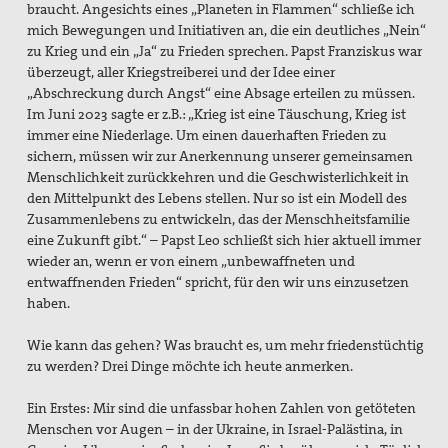
braucht. Angesichts eines „Planeten in Flammen“ schließe ich
mich Bewegungen und Initiativen an, die ein deutliches „Nein“
zu Krieg und ein „Ja“ zu Frieden sprechen. Papst Franziskus war
überzeugt, aller Kriegstreiberei und der Idee einer
„Abschreckung durch Angst“ eine Absage erteilen zu müssen.
Im Juni 2023 sagte er z.B.: „Krieg ist eine Täuschung, Krieg ist
immer eine Niederlage. Um einen dauerhaften Frieden zu
sichern, müssen wir zur Anerkennung unserer gemeinsamen
Menschlichkeit zurückkehren und die Geschwisterlichkeit in
den Mittelpunkt des Lebens stellen. Nur so ist ein Modell des
Zusammenlebens zu entwickeln, das der Menschheitsfamilie
eine Zukunft gibt.“ – Papst Leo schließt sich hier aktuell immer
wieder an, wenn er von einem „unbewaffneten und
entwaffnenden Frieden“ spricht, für den wir uns einzusetzen
haben.
Wie kann das gehen? Was braucht es, um mehr friedenstüchtig
zu werden? Drei Dinge möchte ich heute anmerken.
Ein Erstes: Mir sind die unfassbar hohen Zahlen von getöteten
Menschen vor Augen – in der Ukraine, in Israel-Palästina, in