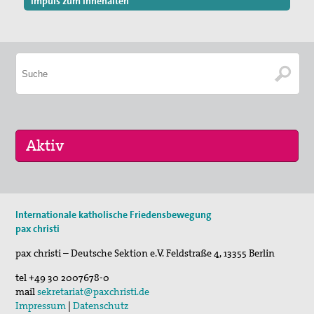
Impuls zum Innehalten
16. Sep 2026
Internationale katholische Friedensbewegung
„Menschen der Gewaltfreiheit – erinnert in Ze…
pax christi
17. Sep 2026
pax christi – Deutsche Sektion e.V.
Feldstraße 4
,
13355
Berlin
Roter Faden Frieden-Generationsübergreifende …
tel
+49 30 2007678-0
mail
sekretariat@paxchristi.de
Impressum
|
Datenschutz