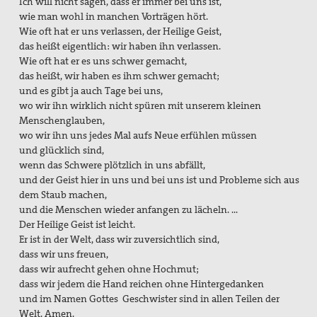
Ich will nicht sagen, dass er immer bei uns ist,
wie man wohl in manchen Vorträgen hört.
Wie oft hat er uns verlassen, der Heilige Geist,
das heißt eigentlich: wir haben ihn verlassen.
Wie oft hat er es uns schwer gemacht,
das heißt, wir haben es ihm schwer gemacht;
und es gibt ja auch Tage bei uns,
wo wir ihn wirklich nicht spüren mit unserem kleinen
Menschenglauben,
wo wir ihn uns jedes Mal aufs Neue erfühlen müssen
und glücklich sind,
wenn das Schwere plötzlich in uns abfällt,
und der Geist hier in uns und bei uns ist und Probleme sich aus
dem Staub machen,
und die Menschen wieder anfangen zu lächeln. …
Der Heilige Geist ist leicht.
Er ist in der Welt, dass wir zuversichtlich sind,
dass wir uns freuen,
dass wir aufrecht gehen ohne Hochmut;
dass wir jedem die Hand reichen ohne Hintergedanken
und im Namen Gottes Geschwister sind in allen Teilen der
Welt. Amen.