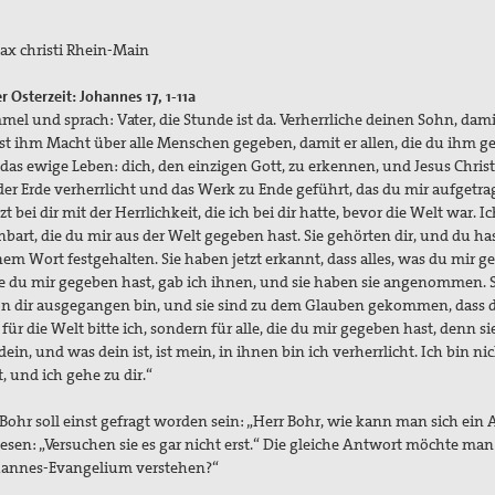
ax christi Rhein-Main
Osterzeit: Johannes 17, 1-11a
l und sprach: Vater, die Stunde ist da. Verherrliche deinen Sohn, dami
ast ihm Macht über alle Menschen gegeben, damit er allen, die du ihm 
 das ewige Leben: dich, den einzigen Gott, zu erkennen, und Jesus Chris
 der Erde verherrlicht und das Werk zu Ende geführt, das du mir aufgetr
zt bei dir mit der Herrlichkeit, die ich bei dir hatte, bevor die Welt war. I
t, die du mir aus der Welt gegeben hast. Sie gehörten dir, und du has
em Wort festgehalten. Sie haben jetzt erkannt, dass alles, was du mir 
 die du mir gegeben hast, gab ich ihnen, und sie haben sie angenommen. 
von dir ausgegangen bin, und sie sind zu dem Glauben gekommen, dass 
t für die Welt bitte ich, sondern für alle, die du mir gegeben hast, denn si
 dein, und was dein ist, ist mein, in ihnen bin ich verherrlicht. Ich bin n
t, und ich gehe zu dir.“
ohr soll einst gefragt worden sein: „Herr Bohr, wie kann man sich ein
esen: „Versuchen sie es gar nicht erst.“ Die gleiche Antwort möchte ma
Johannes-Evangelium verstehen?“