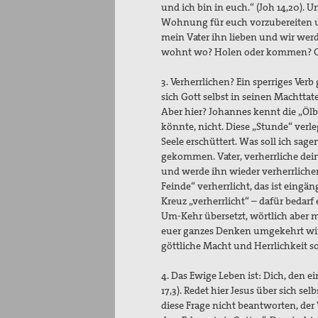
und ich bin in euch.“ (Joh 14,20). 
Wohnung für euch vorzubereiten und
mein Vater ihn lieben und wir we
wohnt wo? Holen oder kommen? Gas
3. Verherrlichen? Ein sperriges Verb
sich Gott selbst in seinen Machtta
Aber hier? Johannes kennt die „Ölb
könnte, nicht. Diese „Stunde“ verl
Seele erschüttert. Was soll ich sage
gekommen. Vater, verherrliche de
und werde ihn wieder verherrlichen
Feinde“ verherrlicht, das ist eing
Kreuz „verherrlicht“ – dafür beda
Um-Kehr übersetzt, wörtlich aber 
euer ganzes Denken umgekehrt wird
göttliche Macht und Herrlichkeit s
4. Das Ewige Leben ist: Dich, den 
17,3). Redet hier Jesus über sich se
diese Frage nicht beantworten, der 