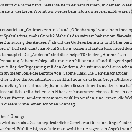
rs wird die Sache rund: Bewahre sie in deinem Namen, in deinem Wese
re sie in der Liebe. Womit wir wieder beim 1.Johannesbrief 4,16b wären 
 erwartet an „Gotteserkenntnis“ und „Offenbarung“ von einem theolo
 Spekulatives, mehr Gnosis? Mehr als den sattsam bekannten Verweis 
liche Zumutung des Anderen“ als Ort der Gotteserkenntnis und Offenbar
deren.“, ließ sich einst Jean-Paul Sartre in seinem Theaterstück „Geschlo
 behauptet: Die „Anderen“ sind die einzige Tür in den „Himmel“ der
fenbarung. Johannes biegt all unsere Ambitionen auf hochfliegend spe
en Alltag der Begegnung mit den Anderen, die wir uns nicht aussuche
h an dieser Stelle die Lektüre von: Sabine Hark, Die Gemeinschaft der
chen Ethos der Kohabitation, Frankfurt 2021, und: Boris Groys, Philosop
schreibt: „An nichtnostal-gischen, dem Ressentiment und der Feinschaf
chaftlich-keit arbeiten, ein Ethos des Zusammenlebens stiften, in d
oden auftreten, sondern zusammen wirklich werden, und lernen, die Wel
t.“ In diesem Sinne: einen schönen Sonntag.
ischen“ Übung:
wird auch als „Das hohepriesterliche Gebet Jesu für seine Jünger“ oder
bezeichnet. Fürbitte ist, so würde man wohl heute sagen, ein Aspekt von 