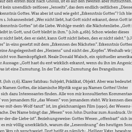
auf den ersten Blick nach Gnosis, ist es auf den zweiten aber mitnichten.
t kein unendlich-zeitloses „Jenseits“, das dem endlich-zeitlichen „Diesse
kenntnis Gottes. Was aber ist und wie geht „Erkenntnis Gottes“? Ich bl
1. Johannesbrief: „Wer nicht liebt, hat Gott nicht erkannt, denn Gott is
Erkenntnis Gottes“ ist die Liebe. Wohlge-merkt: die Nächstenliebe. „Gott 
leibt in Gott, und Gott bleibt in ihm.“ (1.Joh 4,16b). Schon wieder dieses
nicht liebt, den er sieht, kann Gott nicht lieben, den er nicht sieht.“ (1.
tes“ in-eins gesetzt mit dem „Erkennen des Nächsten“. Erkenntnis Gotte
eine Angelegenheit des „Herzens“ und nicht des „Kopfes“. Weshalb wir 
cht von Barmkopfigkeit. Neale Donald Walsch, ein spiritueller amerik
 der Aussage: „Gott hast du erst wirklich erkannt, wenn du ihn im Angesi
Das ist eine Zumutung. In der Tat: eine Zumutung des Evangeliums.
 (Joh 17,6). Klarer Satzbau: Subjekt, Prädikat, Objekt. Aber was bedeutet
 72 Namen Gottes, die islamische Mystik sogar 99 Namen Gottes! Unter
sich dazu Interessantes finden. Alle von mir konsultierten Kommentar
e“ von jemandem für „das Wesen“ von jemandem steht. Wir kennen die
-mit-dem-Wolf-tanzt“ ist, im gleichnamigen Film (1990), der Wesen
rache. Der Name bringt das „Wesen“ von John Dunbar zum Ausdruck. U
-der-die-Liebe-ist“. Beziehungsweise: Gottes Wesen „offenbart“ sich i
 es mir völlig unerklärlich, warum die „Leseordnung“ des heutigen Son
en Vers 11b verschweigt. Dort heißt es nämlich: „Heiliger Vater, bewahre 