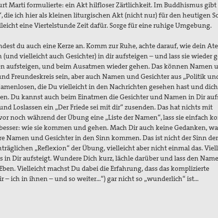
rt Marti formulierte: ein Akt hilfloser Zärtlichkeit. Im Buddhismus gibt 
die ich hier als kleinen liturgischen Akt (nicht nur) für den heutigen 
eicht eine Viertelstunde Zeit dafür. Sorge für eine ruhige Umgebung.
ündest du auch eine Kerze an. Komm zur Ruhe, achte darauf, wie dein A
nd vielleicht auch Gesichter) in dir aufsteigen – und lass sie wieder 
atmen aufsteigen, und beim Ausatmen wieder gehen. Das können Namen 
nd Freundeskreis sein, aber auch Namen und Gesichter aus „Politik un
Namenlosen, die Du vielleicht in den Nachrichten gesehen hast und dich 
en. Du kannst auch beim Einatmen die Gesichter und Namen in Dir auf
d Loslassen ein „Der Friede sei mit dir“ zusenden. Das hat nichts mit
 vor noch während der Übung eine „Liste der Namen“, lass sie einfach
er besser: wie sie kommen und gehen. Mach Dir auch keine Gedanken, w
re Namen und Gesichter in den Sinn kommen. Das ist nicht der Sinn de
chträglichen „Reflexion“ der Übung, vielleicht aber nicht einmal das. Viel
s in Dir aufsteigt. Wundere Dich kurz, lächle darüber und lass den Nam
“. Eben. Vielleicht machst Du dabei die Erfahrung, dass das komplizierte
r – ich in ihnen – und so weiter…“) gar nicht so „wunderlich“ ist…