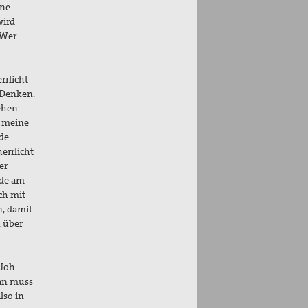
ine
wird
 Wer
rrlicht
r Denken.
gehen
t meine
nde
errlicht
er
nde am
ch mit
n, damit
n über
(Joh
Man muss
lso in