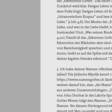
der „Erkenntnis Gottes“. Das riecht 
Zunächst wird klar: Ewiges Leben is
dem Fuße folgt. Ewiges Leben ist Er
„Johanneischen Korpus“ und lese im 
Liebe.“ (1.Joh 4,8). Der Modus der „
Liebe, und wer in der Liebe bleibt, b
Ineinander! Und: „Wer seinen Bruder 
4,20). Damit ist das „Erkennen Got
Erkenntnis des Nächsten aber sind 
von Barmherzigkeit sprechen und ni
Autor, treibt es auf die Spitze mit
deines ärgsten Feindes erkennst.“ 
5. Ich habe deinen Namen offenbart.
(alles)? Die jüdische Mystik kennt
https://www.namengottes.ch lässt 
weisen darauf hin, dass „der Nam
aus anderen Zusammenhängen: „Der
von John Dunbar in der Lakota-Sp
Gottes Wesen trägt den Namen: „Der
Namen. Vor diesem Hintergrund ist
abrupt mit Vers 11a endet und uns d