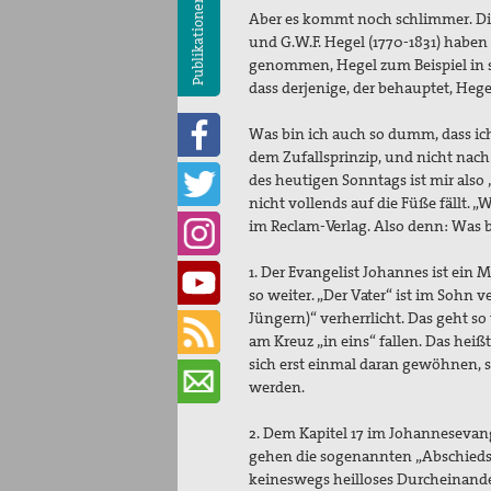
Publikationen
Aber es kommt noch schlimmer. Die 
und G.W.F. Hegel (1770-1831) hab
genommen, Hegel zum Beispiel in s
dass derjenige, der behauptet, Heg
Was bin ich auch so dumm, dass i
dem Zufallsprinzip, und nicht nach
des heutigen Sonntags ist mir also 
nicht vollends auf die Füße fällt. „
im Reclam-Verlag. Also denn: Was b
1. Der Evangelist Johannes ist ein 
so weiter. „Der Vater“ ist im Sohn v
Jüngern)“ verherrlicht. Das geht s
am Kreuz „in eins“ fallen. Das h
sich erst einmal daran gewöhnen,
werden.
2. Dem Kapitel 17 im Johannesevan
gehen die sogenannten „Abschiedsre
keineswegs heilloses Durcheinander,