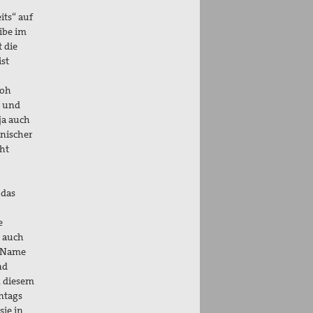
its“ auf
eibe im
t die
ist
Joh
s und
ja auch
anischer
cht
 das
e
s auch
s-Name
nd
n diesem
ntags
sie in