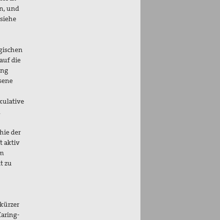
n, und
(siehe
gischen
auf die
ung
ssene
kulative
n
hie der
t aktiv
em
t zu
 kürzer
Caring-