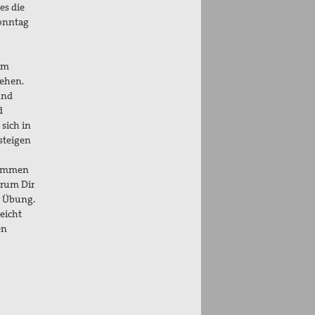
es die
Sonntag
tem
gehen.
und
d
sich in
steigen
 kommen
arum Dir
r Übung.
leicht
en