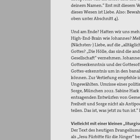
deinem Namen.“ Erst mit diesem Ve
dieses Wesen ist Liebe. Also: Bewah
oben unter Abschnitt 4).
Und am Ende? Hatten wir uns mehr
High-End-Brain wie Johannes? Mehr
(Nächsten-) Liebe, auf die „alltäg
Gottes? „Die Hölle, das sind die an
Gesellschaft“ vernehmen. Johannes
Gotteserkenntnis und der Gottesof
Gottes-erkenntnis um in den banal
können. Zur Vertiefung empfehle ic
Ungewählten. Umrisse eines politis
Sorge, München 2022. Sabine Hark 
entsagenden Entwürfen von Gemeins
Freiheit und Sorge nicht als Antip
teilen. Das ist, was jetzt zu tun is
Vielleicht mit einer kleinen „liturg
Der Text des heutigen Evangeliums 
als „Jesu Fürbitte für die Jünger“ 