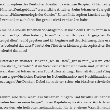
Philosophen des Deutschen Idealismus wie zum Beispiel J.G. Fichte (17
en für ihre „Denkgebäude“ wesentliche Anleihen beim Johannes-Evange
einer „Phänomenologie des Geistes“. Unter Philosophen kursiert der Sp
el verstanden zu haben, ihn gerade nicht verstanden habe.
ch meine Auswahl für einen Sonntagsimpuls nach dem Datum, mithin 
 dem Text getroffen haben. „Datum“ heißt wörtlich ja auch: gegeben. D
„zugefallen“, (auf-) gegeben und ich beginne mit der Hoffnung, dass er 
Was bedeutet das alles?“ lautet der Titel einer kleinen philosophischen B
edeutet das alles?
Meister des InEinander-Denkens. „Ich-in-Euch“, „Ihr-in-mir“, „Wir-im-Vat
erherrlicht, „der Sohn“ ist im Vater verherrlicht, und beide sind „in ihnen
o weit, dass bei Johannes Jesu Tod, Auferstehung, Himmelfahrt und Pfin
eißt: unser gewöhnliches Denken im NebenEinander- und NachEinander 
 sozusagen Um-Denken. Dabei kann einem schon ein bisschen schwinde
gelium, also dem Gebet Jesu für seinen Jüngern und für alle Glaubende
den Jesu an seine Jünger“ in den Kapiteln 14 bis 16 voraus. Auch da wi
 sondern ein heilvolles Ineinander: „Ich bin in meinem Vater, ihr seid 