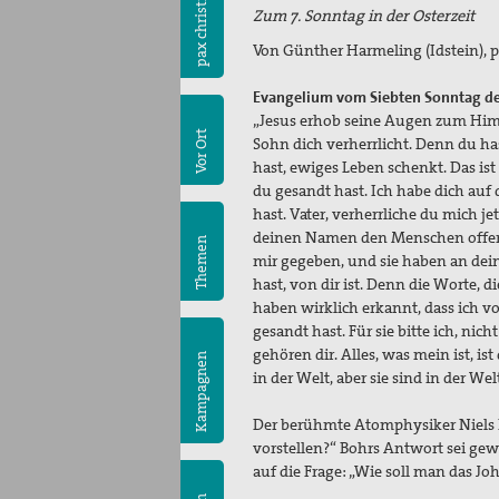
pax christi
Zum 7. Sonntag in der Osterzeit
Von Günther Harmeling (Idstein), p
Evangelium vom Siebten Sonntag der 
„Jesus erhob seine Augen zum Himme
Vor Ort
Sohn dich verherrlicht. Denn du h
hast, ewiges Leben schenkt. Das ist
du gesandt hast. Ich habe dich auf
hast. Vater, verherrliche du mich jet
deinen Namen den Menschen offenbar
Themen
mir gegeben, und sie haben an dein
hast, von dir ist. Denn die Worte,
haben wirklich erkannt, dass ich 
gesandt hast. Für sie bitte ich, nich
gehören dir. Alles, was mein ist, ist
Kampagnen
in der Welt, aber sie sind in der Wel
Der berühmte Atomphysiker Niels B
vorstellen?“ Bohrs Antwort sei gew
auf die Frage: „Wie soll man das 