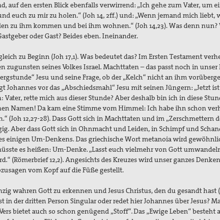
Und, auf den ersten Blick ebenfalls verwirrend: „Ich gehe zum Vater, um e
 euch zu mir zu holen.“ (Joh 14, 2ff.) und: „Wenn jemand mich liebt, 
rden zu ihm kommen und bei ihm wohnen.“ (Joh 14,23). Was denn nun?
tgeber oder Gast? Beides eben. Ineinander.
 gleich zu Beginn (Joh 17,1). Was bedeutet das? Im Ersten Testament verhe
ten zugunsten seines Volkes Israel. Machttaten – das passt noch in unse
ergstunde“ Jesu und seine Frage, ob der „Kelch“ nicht an ihm vorüber
egt Johannes vor das „Abschiedsmahl“ Jesu mit seinen Jüngern: „Jetzt is
n: Vater, rette mich aus dieser Stunde? Aber deshalb bin ich in diese Stu
inen Namen! Da kam eine Stimme vom Himmel: Ich habe ihn schon verh
.“ (Joh 12,27-28). Dass Gott sich in Machttaten und im „Zerschmettern d
ängig. Aber dass Gott sich in Ohnmacht und Leiden, in Schimpf und Scha
rf es einigen Um-Denkens. Das griechische Wort metanoia wird gewöhnli
müsste es heißen: Um-Denke. „Lasst euch vielmehr von Gott umwandel
.“ (Römerbrief 12,2). Angesichts des Kreuzes wird unser ganzes Denke
ozusagen vom Kopf auf die Füße gestellt.
einzig wahren Gott zu erkennen und Jesus Christus, den du gesandt hast 
lbst in der dritten Person Singular oder redet hier Johannes über Jesus? 
Vers bietet auch so schon genügend „Stoff“. Das „Ewige Leben“ besteht a