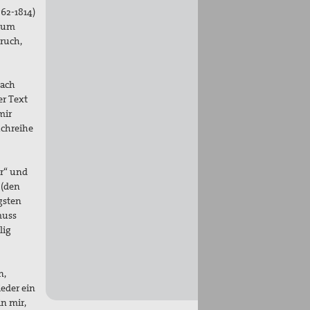
62-1814)
lium
ruch,
nach
er Text
mir
uchreihe
er“ und
 (den
gsten
muss
lig
n,
eder ein
in mir,