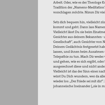
Arbeit. Oder, wie es der Theologe Ku
Tradition der „Namens-Meditation“, 
vorschlagen möchte. Nimm Dir viell
Setz dich bequem hin, vielleicht z
kommt und geht. Dann lass Namen (u
Vielleicht lässt Du sie beim Ein
Gesichter aus deinem Bekannten- u
Gesellschaft“, auch Gesichter von 
Deinem Gedächtnis festgesetzt hab
lassen, und ihnen beim Ausatmen un
Telepathie zu tun. Mach Dir weder
und gehen, wie es sich ergibt, od
ausgerechnet diese und nicht ande
Vielleicht ist das der Sinn einer na
wirst Du Dich wundern, wer da alle
wieder los: „Der Friede sei mit dir!
johanneische Ineinander („sie in mi